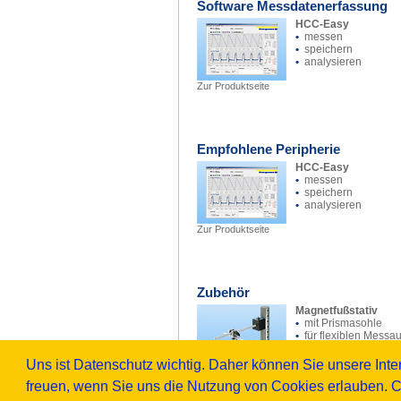
Software Messdatenerfassung
HCC-Easy
•
messen
•
speichern
•
analysieren
Zur Produktseite
Empfohlene Peripherie
HCC-Easy
•
messen
•
speichern
•
analysieren
Zur Produktseite
Zubehör
Magnetfußstativ
•
mit Prismasohle
•
für flexiblen Messa
Uns ist Datenschutz wichtig. Daher können Sie unsere In
Zur Produktseite
freuen, wenn Sie uns die Nutzung von Cookies erlauben. C