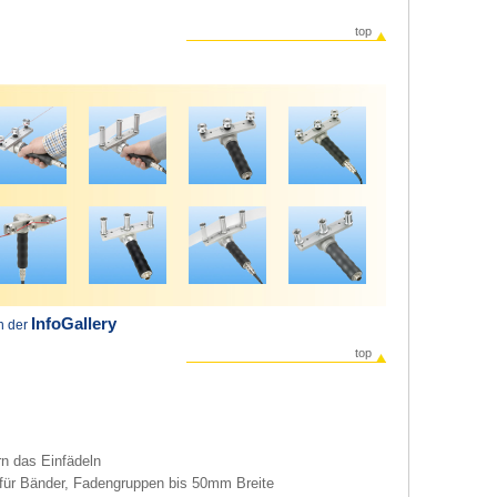
top
InfoGallery
in der
top
rn das Einfädeln
 für Bänder, Fadengruppen bis 50mm Breite