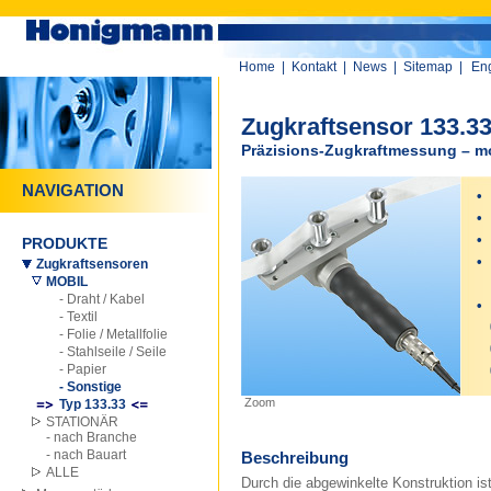
Home
|
Kontakt
|
News
|
Sitemap
|
Eng
Zugkraftsensor 133.3
Präzisions-Zugkraftmessung – m
NAVIGATION
•
•
•
PRODUKTE
•
Zugkraftsensoren
MOBIL
M
- Draht / Kabel
•
- Textil
0
- Folie / Metallfolie
0
- Stahlseile / Seile
- Papier
0
- Sonstige
Zoom
Typ 133.33
STATIONÄR
- nach Branche
- nach Bauart
Beschreibung
ALLE
Durch die abgewinkelte Konstruktion ist