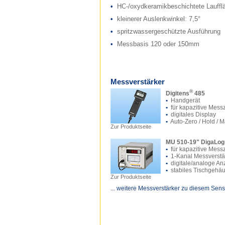
•
HC-/oxydkeramikbeschichtete Lauffl
•
kleinerer Auslenkwinkel: 7,5°
•
spritzwassergeschützte Ausführung
•
Messbasis 120 oder 150mm
Messverstärker
®
Digitens
485
•
Handgerät
•
für kapazitive Mess
•
digitales Display
•
Auto-Zero / Hold / 
Zur Produktseite
MU 510-19" DigaLog
•
für kapazitive Mess
•
1-Kanal Messverstä
•
digitale/analoge An
•
stabiles Tischgehä
Zur Produktseite
... weitere Messverstärker zu diesem Sens