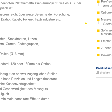
PreVie
beengten Platzverhältnissen ermöglicht, wie es z.B. bei
InfoGa
isch ist.
Optione
soren reicht über weite Bereiche der Forschung,
Draht-, Kabel-, Folien-, Textilindustrie etc.
Messver
Übersi
Softwar
Messda
er-, Stahldrähten, Litzen,
Empfohl
rn, Gurten, Fadengruppen,
Zubehö
 Rollen (Ø16 mm)
Downlo
l
ndard, 120 oder 150mm als Option
Produktsei
drucken
essgut an schwer zugänglichen Stellen
ch hohe Präzision und Langzeitkonstanz
 hohe Kundenverfügbarkeit
und Geschwindigkeit des Messguts
igkeit
 minimale parasitäre Effekte durch