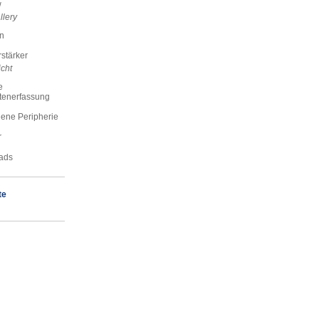
w
llery
n
stärker
cht
e
tenerfassung
ene Peripherie
r
ads
te