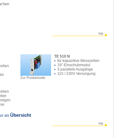
ächen
top
TE 510 N
•
für kapazitive Messzellen
•
19”-Einschubmodul
zellen
•
3 parallele Ausgänge
•
115 / 230V Versorgung
Max
Zur Produktseite
zellen
rker
zeigen
use
Übersicht
or als
top