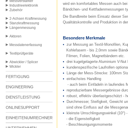
Messverstärker
wird ein komfortables Messen auch bei 
Industrieelektronik
Bändchen- und Kettfadenmessungen typ
Zubehör
Die Bandbreite beim Einsatz dieser Sen
2-Achsen Kraftmessung
Qualitätskontrolle und Produktion in der 
Stanzkraftmessung
Längenmessung
Aktoren
Besondere Merkmale
•
zur Messung an Textil-Monofilen, Kupf
Messdatenerfassung
Kohlefasern - bis 2,0mm sowie Bände
Textilprüfgeräte
Filmen, Folien, Magnetbändern etc.
•
drei kugelgelagerte Aluminium V-Nut
Abwickler / Splicer
Wickler
•
kundenspezifische Laufrollen optiona
•
Länge der Mess-Strecke: 100mm Sta
FERTIGUNG
•
einfachstes Handling
- auch beim Einfädeln in laufendes M
ENGINEERING
•
reproduzierbare Messergebnisse dur
•
robust, effektiv überlastgeschützt -
DIENSTLEISTUNG
•
Durchmesser, Steifigkeit, Gewicht 
ONLINESUPPORT
sind ohne Einfluss auf die Messgenau
•
kleinste Umschlingungswinkel (10°) -
EINHEITENUMRECHNER
- die Eigensteifigkeit
- Beschleunigungsmomente