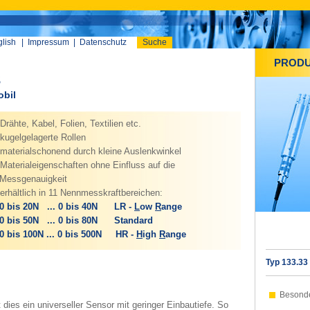
lish
|
Impressum
|
Datenschutz
Suche
PROD
3
obil
Drähte, Kabel, Folien, Textilien etc.
kugelgelagerte Rollen
materialschonend durch kleine Auslenkwinkel
Materialeigenschaften ohne Einfluss auf die
essgenauigkeit
erhältlich in 11 Nennmesskraftbereichen:
 bis 20N ... 0 bis 40N LR -
L
ow
R
ange
 bis 50N ... 0 bis 80N Standard
 bis 100N ... 0 bis 500N HR -
H
igh
R
ange
Typ 133.33
Besond
 dies ein universeller Sensor mit geringer Einbautiefe. So