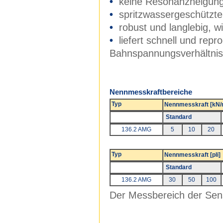
•
keine Resonanzneigung
•
spritzwassergeschützte
•
robust und langlebig, w
•
liefert schnell und rep
Bahnspannungsverhältni
Nennmesskraftbereiche
Typ
Nennmesskraft [kN
Standard
136.2 AMG
5
10
20
Typ
Nennmesskraft [pli]
Standard
136.2 AMG
30
50
100
Der Messbereich der Sens