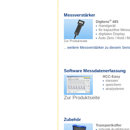
Messverstärker
®
Digitens
485
•
Handgerät
•
für kapazitive Mess
•
digitales Display
•
Auto-Zero / Hold / 
Zur Produktseite
... weitere Messverstärker zu diesem Sens
Software Messdatenerfassung
HCC-Easy
•
messen
•
speichern
•
analysieren
Zur Produktseite
Zubehör
Transportkoffer
•
robuste Ausführung