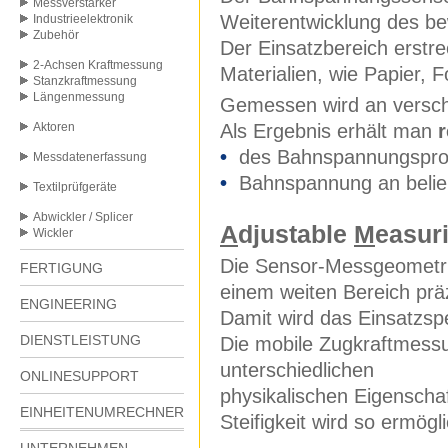
Messverstärker
Weiterentwicklung des b
Industrieelektronik
Zubehör
Der Einsatzbereich erstrec
2-Achsen Kraftmessung
Materialien, wie Papier, Fo
Stanzkraftmessung
Längenmessung
Gemessen wird an versch
Aktoren
Als Ergebnis erhält man
r
•
des Bahnspannungsprofi
Messdatenerfassung
•
Bahnspannung an belieb
Textilprüfgeräte
Abwickler / Splicer
A
djustable
M
easur
Wickler
Die Sensor-Messgeometrie
FERTIGUNG
einem weiten Bereich präz
ENGINEERING
Damit wird das Einsatzsp
DIENSTLEISTUNG
Die mobile Zugkraftmess
unterschiedlichen
ONLINESUPPORT
physikalischen Eigenschaft
EINHEITENUMRECHNER
Steifigkeit wird so ermögli