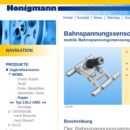
Home
|
Kontakt
|
News
|
Sitemap
|
Eng
Bahnspannungssenso
mobile Bahnspannungsmessung - 
NAVIGATION
•
an
•
PRODUKTE
•
Zugkraftsensoren
MOBIL
•
- Draht / Kabel
- Textil
- Folie / Metallfolie
- Stahlseile / Seile
- Papier
Typ 136.2 AMG
Zoom
- Sonstige
STATIONÄR
- nach Branche
- nach Bauart
Beschreibung
ALLE
Der Bahnspannungssenso