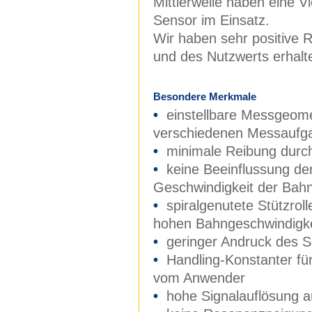
Mittlerweile haben eine V
Sensor im Einsatz.
Wir haben sehr positive 
und des Nutzwerts erhalt
Besondere Merkmale
•
einstellbare Messgeometr
verschiedenen Messaufg
•
minimale Reibung durch 
•
keine Beeinflussung de
Geschwindigkeit der Bah
•
spiralgenutete Stützrol
hohen Bahngeschwindigk
•
geringer Andruck des S
•
Handling-Konstanter für
vom Anwender
•
hohe Signalauflösung 