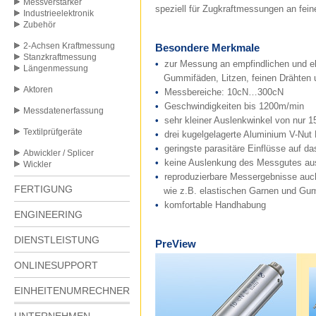
Messverstärker
speziell für Zugkraftmessungen an fein
Industrieelektronik
Zubehör
2-Achsen Kraftmessung
Besondere Merkmale
Stanzkraftmessung
•
zur Messung an empfindlichen und el
Längenmessung
Gummifäden, Litzen, feinen Drähten
Aktoren
•
Messbereiche: 10cN…300cN
•
Geschwindigkeiten bis 1200m/min
Messdatenerfassung
•
sehr kleiner Auslenkwinkel von nur 1
Textilprüfgeräte
•
drei kugelgelagerte Aluminium V-Nut
•
geringste parasitäre Einflüsse auf d
Abwickler / Splicer
•
keine Auslenkung des Messgutes au
Wickler
•
reproduzierbare Messergebnisse auc
FERTIGUNG
wie z.B. elastischen Garnen und Gu
•
komfortable Handhabung
ENGINEERING
DIENSTLEISTUNG
PreView
ONLINESUPPORT
EINHEITENUMRECHNER