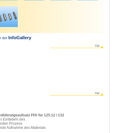
InfoGallery
in der
top
top
nführungsaufsatz FFA für 125.12 / 132
es Einfädeln des
enden Prozess
ende Aufnahme des Materials