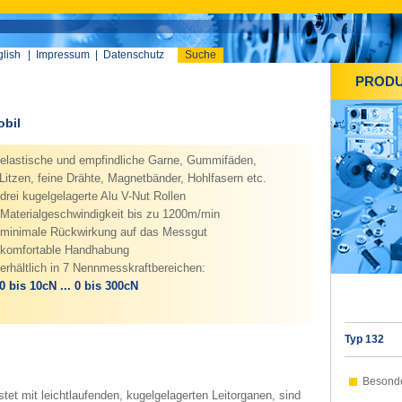
lish
|
Impressum
|
Datenschutz
Suche
PROD
obil
elastische und empfindliche Garne, Gummifäden,
tzen, feine Drähte, Magnetbänder, Hohlfasern etc.
drei kugelgelagerte Alu V-Nut Rollen
Materialgeschwindigkeit bis zu 1200m/min
minimale Rückwirkung auf das Messgut
komfortable Handhabung
erhältlich in 7 Nennmesskraftbereichen:
0 bis 10cN ... 0 bis 300cN
Typ 132
Besond
tet mit leichtlaufenden, kugelgelagerten Leitorganen, sind