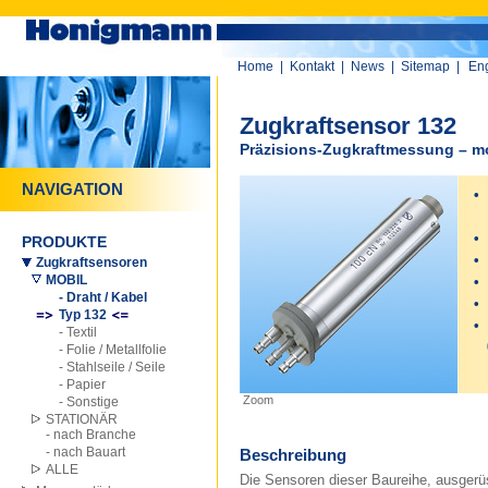
Home
|
Kontakt
|
News
|
Sitemap
|
Eng
Zugkraftsensor 132
Präzisions-Zugkraftmessung – m
NAVIGATION
•
Li
•
PRODUKTE
•
Zugkraftsensoren
MOBIL
•
- Draht / Kabel
•
Typ 132
•
- Textil
- Folie / Metallfolie
- Stahlseile / Seile
- Papier
Zoom
- Sonstige
STATIONÄR
- nach Branche
- nach Bauart
Beschreibung
ALLE
Die Sensoren dieser Baureihe, ausgerüs