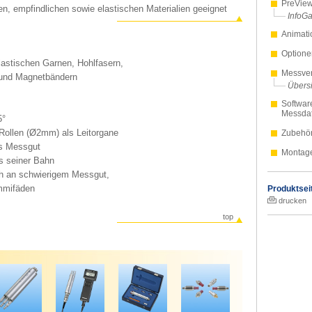
PreVie
en, empfindlichen sowie elastischen Materialien geeignet
InfoGa
Animati
Optione
astischen Garnen, Hohlfasern,
Messver
 und Magnetbändern
Übersi
Softwar
Messda
5°
 Rollen (Ø2mm) als Leitorgane
Zubehö
as Messgut
Montag
s seiner Bahn
h an schwierigem Messgut,
mmifäden
Produktsei
drucken
top