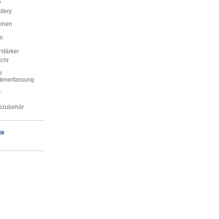
w
llery
onen
n
stärker
cht
e
tenerfassung
r
ezubehör
te