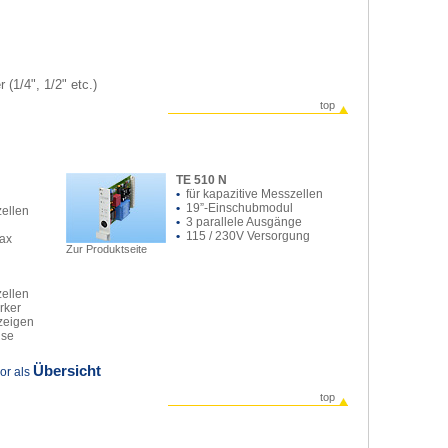
(1/4", 1/2" etc.)
top
TE 510 N
•
für kapazitive Messzellen
•
19”-Einschubmodul
zellen
•
3 parallele Ausgänge
•
115 / 230V Versorgung
Max
Zur Produktseite
zellen
rker
zeigen
use
Übersicht
or als
top