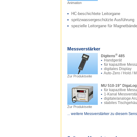
Animation
•
HC-beschichtete Leitorgane
•
spritzwassergeschützte Ausführung
•
spezielle Leitorgane für Magnetbänder 
Messverstärker
®
Digitens
485
•
Handgerät
•
für kapazitive Mess
•
digitales Display
•
Auto-Zero / Hold / 
Zur Produktseite
MU 510-19" DigaLog
•
für kapazitive Mess
•
1-Kanal Messverstä
•
digitale/analoge An
•
stabiles Tischgehä
Zur Produktseite
... weitere Messverstärker zu diesem Sens