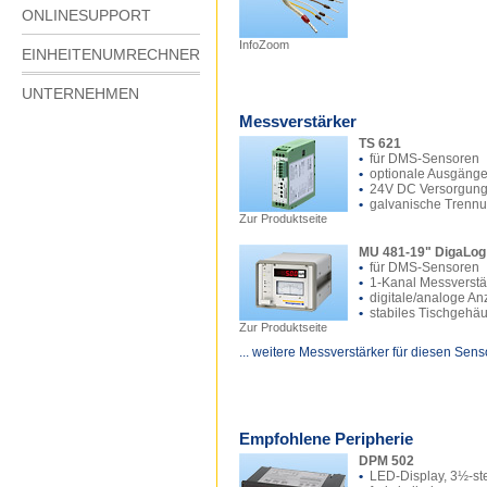
ONLINESUPPORT
InfoZoom
EINHEITENUMRECHNER
UNTERNEHMEN
Messverstärker
TS 621
•
für DMS-Sensoren
•
optionale Ausgäng
•
24V DC Versorgun
•
galvanische Trenn
Zur Produktseite
MU 481-19" DigaLog
•
für DMS-Sensoren
•
1-Kanal Messverstä
•
digitale/analoge An
•
stabiles Tischgehä
Zur Produktseite
... weitere Messverstärker für diesen Sens
Empfohlene Peripherie
DPM 502
•
LED-Display, 3½-ste