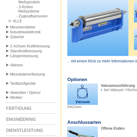
Meßspindeln
- 3-Rollen
Meßsysteme
- Zugkraftsensoren
ALLE
Messverstärker
Industrieelektronik
Zubehör
2-Achsen Kraftmessung
Stanzkraftmessung
Längenmessung
... mit einem Klick zu mehr Informationen 
Aktoren
Messdatenerfassung
Optionen
Textilprüfgeräte
Vakuumausführung
•
bei Vakuum / Hoch
Abwickler / Splicer
Wickler
InfoZoom
FERTIGUNG
ENGINEERING
Anschlussarten
Offene Enden
DIENSTLEISTUNG