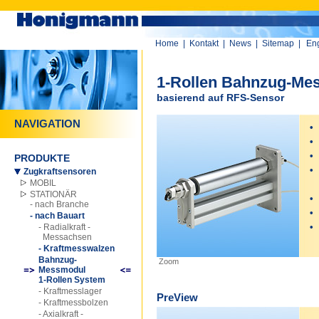
Home
|
Kontakt
|
News
|
Sitemap
|
Eng
1-Rollen Bahnzug-Me
basierend auf RFS-Sensor
NAVIGATION
•
b
•
W
•
W
PRODUKTE
•
L
Zugkraftsensoren
MOBIL
in
STATIONÄR
•
L
- nach Branche
•
b
- nach Bauart
•
e
- Radialkraft -
Messachsen
0
- Kraftmesswalzen
Bahnzug-
Zoom
Messmodul
1-Rollen System
- Kraftmesslager
PreView
- Kraftmessbolzen
- Axialkraft -