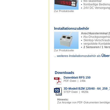
•
frei skalierbar
•
frontseitige Bedien
•
24V DC Versorgun
Zur Produktseite
Installationszubehör
Anschlussterminal 2
•
Alu-Druckgussgehä
•
Skintop-Verschrau
•
vergoldete Kontakt
•
2 Sensoren / 1 Ver
Zur Produktseite
Über
... weiteres Installationszubehör als
Downloads
Datenblatt RFS 150
PDF-Datei | 146k
3D-Modell BZM 120/40 - 64_259_
STEP-Datei | 4826k
Hinweis:
Zur Anzeige von PDF-Dokumenten benötige