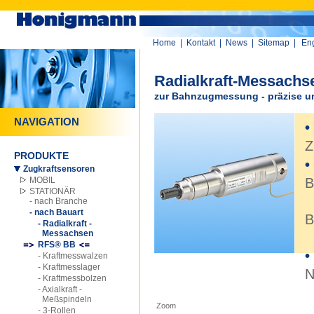
Home
|
Kontakt
|
News
|
Sitemap
|
Eng
Radialkraft-Messachs
zur Bahnzugmessung - präzise u
NAVIGATION
•
Z
PRODUKTE
•
Zugkraftsensoren
MOBIL
B
STATIONÄR
m
- nach Branche
- nach Bauart
B
- Radialkraft -
Messachsen
d
RFS® BB
•
- Kraftmesswalzen
- Kraftmesslager
N
- Kraftmessbolzen
- Axialkraft -
0
Meßspindeln
Zoom
- 3-Rollen