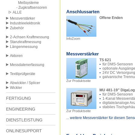
Meßsysteme
- Zugkraftsensoren
Anschlussarten
ALLE
Offene Enden
Messverstärker
Industrieelektronik
Zubehör
2-Achsen Kraftmessung
InfoZoom
Stanzkraftmessung
Längenmessung
Messverstärker
Aktoren
TS 621
•
für DMS-Sensoren
Messdatenerfassung
•
optionale Ausgäng
•
24V DC Versorgun
Textilprüfgeräte
•
galvanische Trenn
Zur Produktseite
Abwickler / Splicer
Wickler
MU 481-19" DigaLog
•
für DMS-Sensoren
FERTIGUNG
•
1-Kanal Messverstä
•
digitale/analoge An
•
stabiles Tischgehä
ENGINEERING
Zur Produktseite
... weitere Messverstärker für diesen Sens
DIENSTLEISTUNG
ONLINESUPPORT