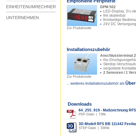
Empfohlene Peripherie
EINHEITENUMRECHNER
DPM 502
•
LED-Display, 3½-ste
•
frei skalierbar
UNTERNEHMEN
•
frontseitige Bedien
•
24V DC Versorgun
Zur Produktseite
Installationszubehör
Anschlussterminal 2
•
Alu-Druckgussgehä
•
Skintop-Verschrau
•
vergoldete Kontakt
•
2 Sensoren / 1 Ver
Zur Produktseite
Über
... weiteres Installationszubehör als
Downloads
64_255_919 - Maßzeichnung RF
PDF-Datei | 738k
3D-Modell RFS BB 111442 Festla
STEP-Datei | 3384k