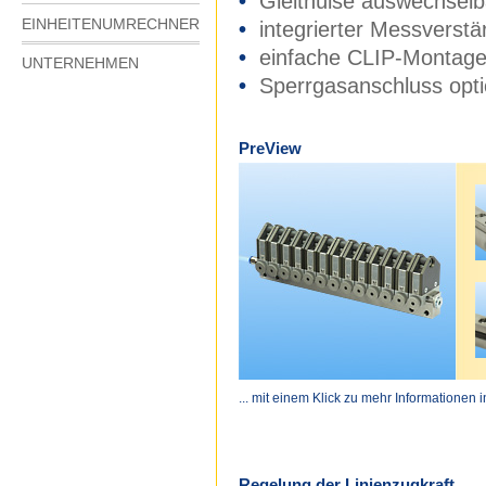
•
Gleithülse auswechselb
EINHEITENUMRECHNER
•
integrierter Messverstä
•
einfache CLIP-Montage 
UNTERNEHMEN
•
Sperrgasanschluss opti
PreView
... mit einem Klick zu mehr Informationen 
Regelung der Linienzugkraft