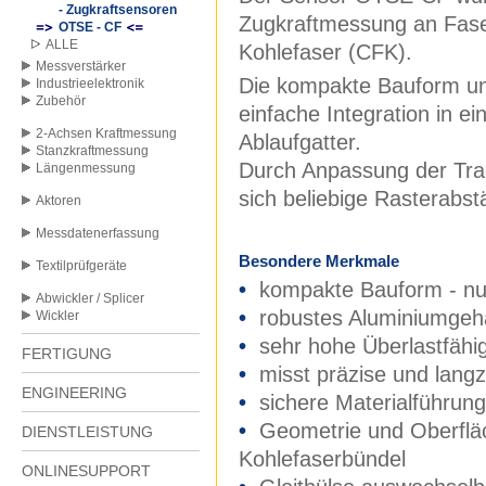
- Zugkraftsensoren
Zugkraftmessung an Fase
OTSE - CF
ALLE
Kohlefaser (CFK).
Messverstärker
Die kompakte Bauform und
Industrieelektronik
Zubehör
einfache Integration in ei
2-Achsen Kraftmessung
Ablaufgatter.
Stanzkraftmessung
Durch Anpassung der Tra
Längenmessung
sich beliebige Rasterabst
Aktoren
Messdatenerfassung
Besondere Merkmale
Textilprüfgeräte
•
kompakte Bauform - nu
Abwickler / Splicer
•
robustes Aluminiumgeh
Wickler
•
sehr hohe Überlastfähig
FERTIGUNG
•
misst präzise und langze
ENGINEERING
•
sichere Materialführun
•
Geometrie und Oberfläch
DIENSTLEISTUNG
Kohlefaserbündel
ONLINESUPPORT