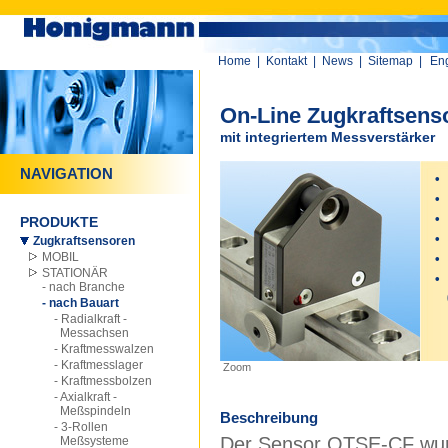
Home
|
Kontakt
|
News
|
Sitemap
|
Eng
On-Line Zugkraftsens
mit integriertem Messverstärker
NAVIGATION
•
•
•
PRODUKTE
•
s
Zugkraftsensoren
MOBIL
•
s
STATIONÄR
•
- nach Branche
0
- nach Bauart
- Radialkraft -
Messachsen
- Kraftmesswalzen
- Kraftmesslager
Zoom
- Kraftmessbolzen
- Axialkraft -
Meßspindeln
Beschreibung
- 3-Rollen
Der Sensor OTSE-CF wurde
Meßsysteme