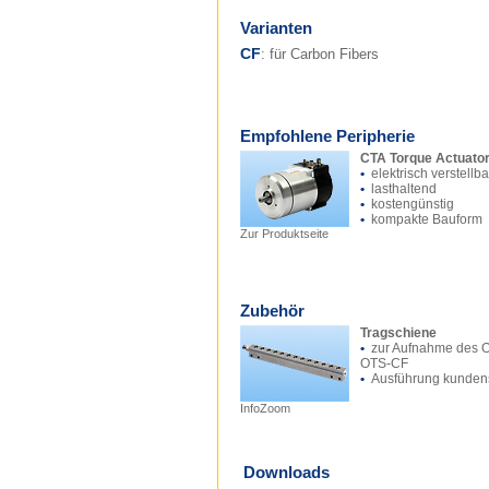
Varianten
CF
: für Carbon Fibers
Empfohlene Peripherie
CTA Torque Actuato
•
elektrisch verstellba
•
lasthaltend
•
kostengünstig
•
kompakte Bauform
Zur Produktseite
Zubehör
Tragschiene
•
zur Aufnahme des 
OTS-CF
•
Ausführung kundens
InfoZoom
Downloads