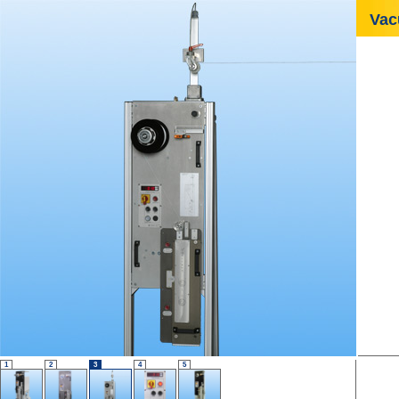
Vac
1
2
3
4
5