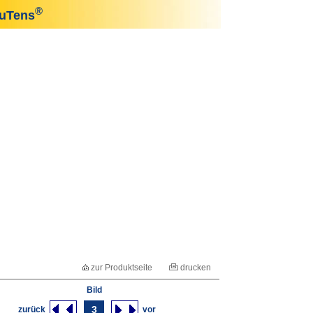
®
uTens
zur Produktseite
drucken
Bild
3
zurück
vor