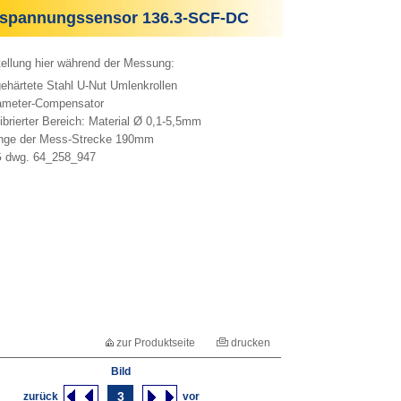
spannungssensor 136.3-SCF-DC
tellung hier während der Messung:
härtete Stahl U-Nut Umlenkrollen
meter-Compensator
brierter Bereich: Material Ø 0,1-5,5mm
ge der Mess-Strecke 190mm
dwg. 64_258_947
zur Produktseite
drucken
Bild
3
zurück
vor