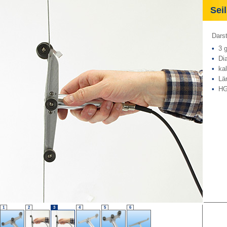
Seil
Dars
•
3 ge
•
Dia
•
kali
•
Län
•
HG 
1
2
3
4
5
6