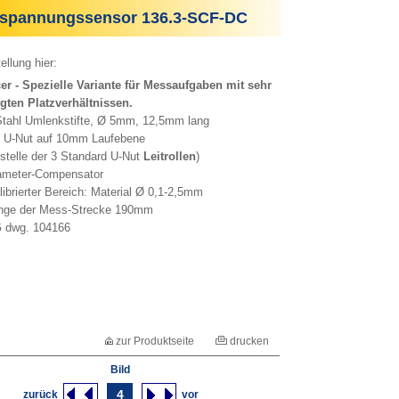
spannungssensor 136.3-SCF-DC
ellung hier:
er - Spezielle Variante für Messaufgaben mit sehr
gten Platzverhältnissen.
tahl Umlenkstifte, Ø 5mm, 12,5mm lang
U-Nut auf 10mm Laufebene
telle der 3 Standard U-Nut
Leitrollen
)
meter-Compensator
brierter Bereich: Material Ø 0,1-2,5mm
ge der Mess-Strecke 190mm
dwg. 104166
zur Produktseite
drucken
Bild
4
zurück
vor