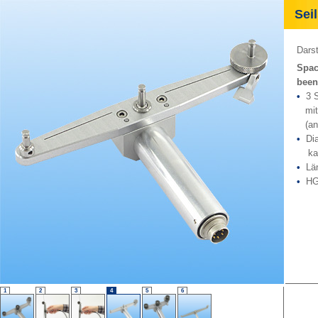
Seil
Darst
Spac
been
•
3 S
mit 
(ans
•
Dia
kali
•
Län
•
HG 
1
2
3
4
5
6