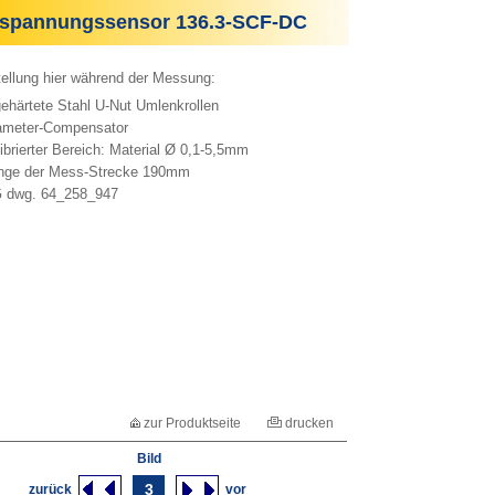
spannungssensor 136.3-SCF-DC
tellung hier während der Messung:
härtete Stahl U-Nut Umlenkrollen
meter-Compensator
brierter Bereich: Material Ø 0,1-5,5mm
ge der Mess-Strecke 190mm
dwg. 64_258_947
zur Produktseite
drucken
Bild
3
zurück
vor