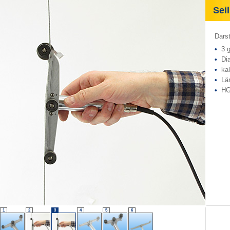
Seil
Dars
•
3 ge
•
Dia
•
kali
•
Län
•
HG 
1
2
3
4
5
6