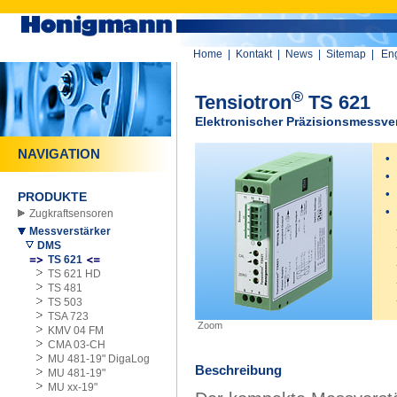
Home
|
Kontakt
|
News
|
Sitemap
|
Eng
®
Tensiotron
TS 621
Elektronischer Präzisionsmessve
NAVIGATION
•
•
•
s
PRODUKTE
•
Zugkraftsensoren
Messverstärker
DMS
TS 621
TS 621 HD
TS 481
TS 503
TSA 723
Zoom
KMV 04 FM
CMA 03-CH
MU 481-19" DigaLog
Beschreibung
MU 481-19"
MU xx-19"