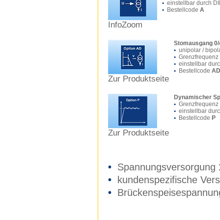
•
einstellbar durch D
•
Bestellcode
A
InfoZoom
Stomausgang 0/4
•
unipolar / bipol
•
Grenzfrequenz 0
•
einstellbar dur
•
Bestellcode
A
Zur Produktseite
Dynamischer Sp
•
Grenzfrequenz 0
•
einstellbar dur
•
Bestellcode
P
Zur Produktseite
•
Spannungsversorgung
•
kundenspezifische Vers
•
Brückenspeisespannun