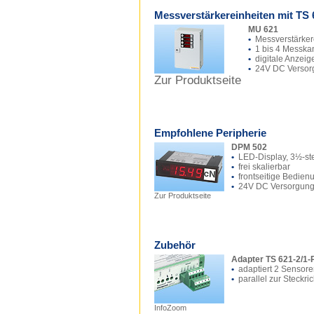
Messverstärkereinheiten mit TS 
MU 621
•
Messverstärker
•
1 bis 4 Messka
•
digitale Anzeig
•
24V DC Versor
Zur Produktseite
Empfohlene Peripherie
DPM 502
•
LED-Display, 3½-ste
•
frei skalierbar
•
frontseitige Bedien
•
24V DC Versorgun
Zur Produktseite
Zubehör
Adapter TS 621-2/1-
•
adaptiert 2 Sensor
•
parallel zur Steckri
InfoZoom