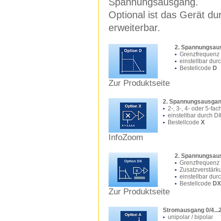
Spannungsausgang.
Optional ist das Gerät d
erweiterbar.
2. Spannungsausg
•
Grenzfrequenz 0
•
einstellbar dur
•
Bestellcode
D
Zur Produktseite
2. Spannungsausgan
•
2-, 3-, 4- oder 5-fa
•
einstellbar durch D
•
Bestellcode
X
InfoZoom
2. Spannungsaus
•
Grenzfrequenz 0
•
Zusatzverstärkun
•
einstellbar dur
•
Bestellcode
DX
Zur Produktseite
Stromausgang 0/4..
•
unipolar / bipolar