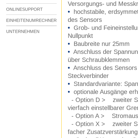
Versorgungs- und Messkr
ONLINESUPPORT
•
hochstabile, erdsymme
des Sensors
EINHEITENUMRECHNER
•
Grob- und Feineinstellu
UNTERNEHMEN
Nullpunkt
•
Baubreite nur 25mm
•
Anschluss der Spannun
über Schraubklemmen
•
Anschluss des Sensors
Steckverbinder
•
Standardvariante: Spa
•
optionale Ausgänge erhä
- Option D > zweiter Sp
vierfach einstellbarer Gr
- Option A > Stromausga
- Option X > zweiter Sp
facher Zusatzverstärkung