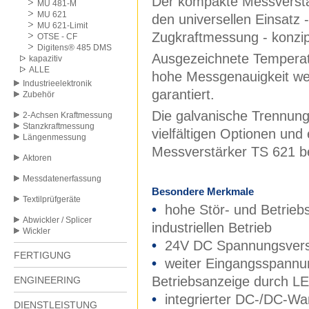
Der kompakte Messvers
MU 481-M
MU 621
den universellen Einsatz -
MU 621-Limit
Zugkraftmessung - konzip
OTSE - CF
Digitens® 485 DMS
Ausgezeichnete Temperatur
kapazitiv
ALLE
hohe Messgenauigkeit we
Industrieelektronik
garantiert.
Zubehör
Die galvanische Trennung
2-Achsen Kraftmessung
Stanzkraftmessung
vielfältigen Optionen und
Längenmessung
Messverstärker TS 621 b
Aktoren
Messdatenerfassung
Besondere Merkmale
Textilprüfgeräte
•
hohe Stör- und Betriebs
Abwickler / Splicer
industriellen Betrieb
Wickler
•
24V DC Spannungsverso
FERTIGUNG
•
weiter Eingangsspannu
Betriebsanzeige durch L
ENGINEERING
•
integrierter DC-/DC-Wa
DIENSTLEISTUNG