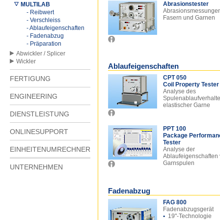
Abrasionstester
MULTILAB
Abrasionsmessunge
- Reibwert
Fasern und Garnen
- Verschleiss
- Ablaufeigenschaften
- Fadenabzug
- Präparation
Abwickler / Splicer
Wickler
Ablaufeigenschaften
CPT 050
FERTIGUNG
Coil Property Tester
Analyse des
ENGINEERING
Spulenablaufverhalt
elastischer Garne
DIENSTLEISTUNG
PPT 100
ONLINESUPPORT
Package Performan
Tester
EINHEITENUMRECHNER
Analyse der
Ablaufeigenschaften
Garnspulen
UNTERNEHMEN
Fadenabzug
FAG 800
Fadenabzugsgerät
•
19"-Technologie