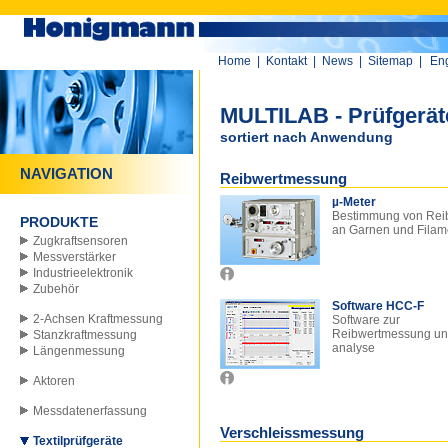
Home
|
Kontakt
|
News
|
Sitemap
|
Eng
MULTILAB - Prüfgeräte
sortiert nach Anwendung
NAVIGATION
Reibwertmessung
µ-Meter
Bestimmung von Rei
PRODUKTE
an Garnen und Filam
Zugkraftsensoren
Messverstärker
Industrieelektronik
Zubehör
Software HCC-F
2-Achsen Kraftmessung
Software zur
Reibwertmessung un
Stanzkraftmessung
analyse
Längenmessung
Aktoren
Messdatenerfassung
Verschleissmessung
Textilprüfgeräte