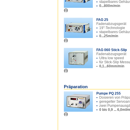
•
stapelbares Gehäu
•
0...800m/min
FAG 25
Fadenabzugsgerät
•
19"-Technologie
•
stapelbares Gehäu
•
0...25m/min
FAG 060 Stick-Slip
Fadenabzugsgerät
•
Ultra low speed
•
für Stick-Slip Mess
•
0,1...60mm/min
Präparation
Pumpe PQ 255
•
Dosieren von Präp
•
geregelter Servoan
•
zwei Pumpenausg
•
0 bis 0,9 ... 6,0ml/