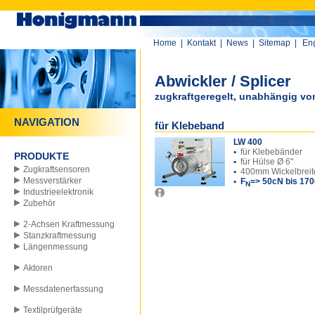
Home
|
Kontakt
|
News
|
Sitemap
|
Eng
Abwickler / Splicer
zugkraftgeregelt, unabhängig vo
NAVIGATION
für Klebeband
LW 400
•
für Klebebänder
PRODUKTE
•
für Hülse Ø 6"
Zugkraftsensoren
•
400mm Wickelbreit
Messverstärker
• F
=> 50cN bis 17
N
Industrieelektronik
Zubehör
2-Achsen Kraftmessung
Stanzkraftmessung
Längenmessung
Aktoren
Messdatenerfassung
Textilprüfgeräte