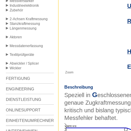
Messverstärker
Industrieelektronik
Zubehör
0
2-Achsen Kraftmessung
Stanzkraftmessung
Längenmessung
Aktoren
0
Messdatenerfassung
Textilprüfgeräte
Abwickler / Splicer
E
Wickler
Zoom
FERTIGUNG
Beschreibung
ENGINEERING
G
Speziell in
eschlossen
DIENSTLEISTUNG
genaue Zugkraftmessung
kritisch und bislang typi
ONLINESUPPORT
Messfehler behaftet.
EINHEITENUMRECHNER