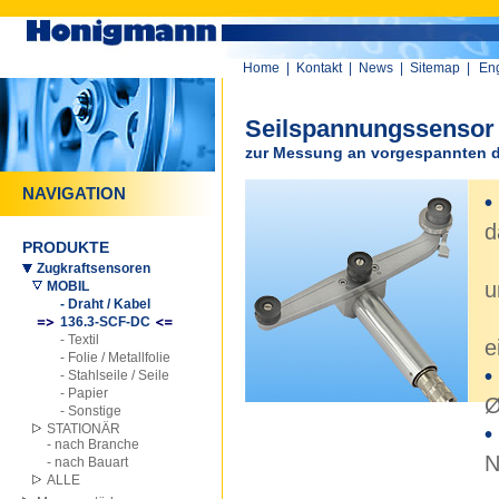
Home
|
Kontakt
|
News
|
Sitemap
|
Eng
Seilspannungssensor
zur Messung an vorgespannten d
NAVIGATION
•
d
PRODUKTE
-
Zugkraftsensoren
u
MOBIL
- Draht / Kabel
-
136.3-SCF-DC
- Textil
e
- Folie / Metallfolie
- Stahlseile / Seile
- Papier
- Sonstige
STATIONÄR
•
- nach Branche
N
- nach Bauart
ALLE