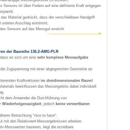
s Sensors ist über Federn auf eine definierte Kraft entgegen
espannt.
das Material gedrückt, dass der verschiebbare Handgriff
d unteren Anschlag einnimmt.
t des Sensors auf das Messgut erreicht.
en der Baureihe 136.2-AMG-PLR
, dass es sich um eine
sehr komplexe Messaufgabe
die Zugspannung mit einer abgegrenzten Geometrie an
ltierenden Kraftvektoren
im dreidimensionalen Raum!
terials beeinflussen das Messergebnis dabei individuell
ag.
ht dem Anwender die Durchführung von
r Wiederholgenauigkeit
, jedoch
keine verwertbaren
herer Betrachtung "nice to have".
ut mit den Relativwert-Messergebnissen arbeiten.
iv-Messwerten basieren, liegt die erzielbare