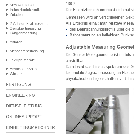
136.2.
Messverstärker
Der Einsatzbereich erstreckt sich auf vi
Industrieelektronik
Zubehör
Gemessen wird an verschiedenen Sekt
Als Ergebnis erhält man
relative Mess
2-Achsen Kraftmessung
Stanzkraftmessung
•
des Bahnspannungsprofils über die 
Längenmessung
•
Bahnspannung an beliebigen Punkten
Aktoren
A
djustable
M
easuring
G
eomet
Messdatenerfassung
Die Sensor-Messgeometrie ist mittels 
Textilprüfgeräte
einstellbar.
Damit wird das Einsatzspektrum des Se
Abwickler / Splicer
Die mobile Zugkraftmessung an Flächen
Wickler
physikalischen Eigenschaften, z.B. hinsi
FERTIGUNG
ENGINEERING
DIENSTLEISTUNG
ONLINESUPPORT
EINHEITENUMRECHNER