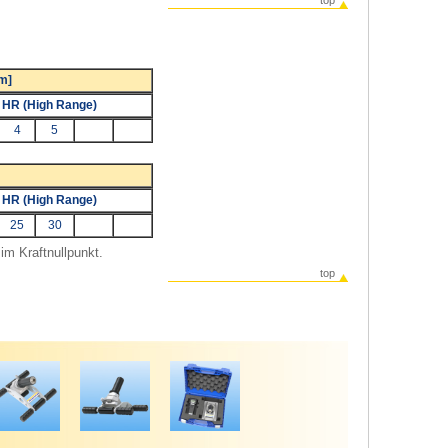
top
cm]
HR (High Range)
4
5
HR (High Range)
25
30
im Kraftnullpunkt.
top