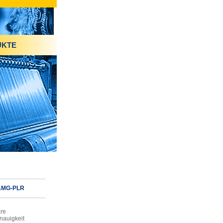
UKTE
 AMG-PLR
are
auigkeit