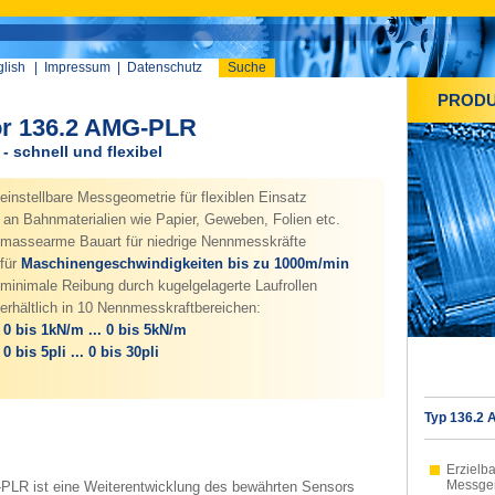
lish
|
Impressum
|
Datenschutz
Suche
PROD
r 136.2 AMG-PLR
schnell und flexibel
einstellbare Messgeometrie für flexiblen Einsatz
 Bahnmaterialien wie Papier, Geweben, Folien etc.
assearme Bauart für niedrige Nennmesskräfte
für
Maschinengeschwindigkeiten bis zu 1000m/min
minimale Reibung durch kugelgelagerte Laufrollen
erhältlich in 10 Nennmesskraftbereichen:
0 bis 1kN/m ... 0 bis 5kN/m
0 bis 5pli ... 0 bis 30pli
Typ 136.2
Erzielb
Messgen
LR ist eine Weiterentwicklung des bewährten Sensors