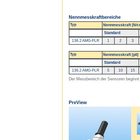
Nennmesskraftbereiche
Typ
Nennmesskraft [N/
Standard
136.2 AMG-PLR
1
2
3
Typ
Nennmesskraft [pli]
Standard
136.2 AMG-PLR
5
10
15
Der Messbereich der Sensoren beginnt 
PreView