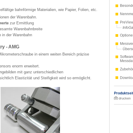
Besond
elfältige bahnförmige Materialien, wie Papier, Folien, etc.
Nennmes
ionen der Warenbahn.
PreVie
werte
zur Ermittlung
InfoGa
gesamte Warenbahnbreite
 in der Warenbahn
Optione
Messver
ry -
AMG
Übersi
Mikrometerschraube in einem weiten Bereich präzise
Softwar
Messda
nsors enorm erweitert.
Zubehö
gebilden mit ganz unterschiedlichen
chtlich Elastizität und Steifigkeit wird so ermöglicht.
Downlo
Produktsei
drucken