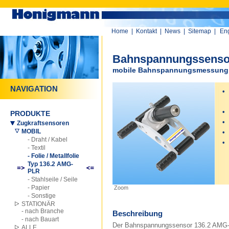
Home
|
Kontakt
|
News
|
Sitemap
|
Eng
Bahnspannungssenso
mobile Bahnspannungsmessung - 
NAVIGATION
•
an
•
m
PRODUKTE
•
Zugkraftsensoren
MOBIL
•
- Draht / Kabel
•
- Textil
- Folie / Metallfolie
Typ 136.2 AMG-
PLR
- Stahlseile / Seile
- Papier
Zoom
- Sonstige
STATIONÄR
- nach Branche
Beschreibung
- nach Bauart
Der Bahnspannungssensor 136.2 AMG-P
ALLE