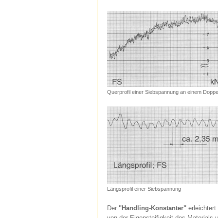
Querprofil einer Siebspannung an einem Doppe
Längsprofil einer Siebspannung
Der
"Handling-Konstanter"
erleichter
von der Eigensteifigkeit des Materials