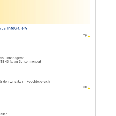
InfoGallery
in der
top
als Einhandgerät
ITENS fix am Sensor montiert
ür den Einsatz im Feuchtebereich
top
zellen