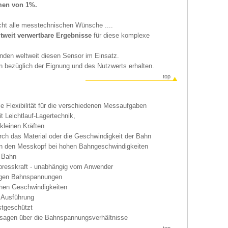
men von 1%.
ht alle messtechnischen Wünsche ....
ltweit verwertbare Ergebnisse
für diese komplexe
unden weltweit diesen Sensor im Einsatz.
 bezüglich der Eignung und des Nutzwerts erhalten.
top
e Flexibilität für die verschiedenen Messaufgaben
 Leichtlauf-Lagertechnik,
kleinen Kräften
ch das Material oder die Geschwindigkeit der Bahn
eren den Messkopf bei hohen Bahngeschwindigkeiten
e Bahn
Anpresskraft - unabhängig vom Anwender
rigen Bahnspannungen
hen Geschwindigkeiten
e Ausführung
stgeschützt
Aussagen über die Bahnspannungsverhältnisse