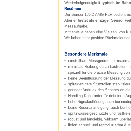
Wiederholgenauigkeit
typisch im Rah
Resümee
Der Sensor 136.2-AMG-PLR bedient nic
Aber er
bietet als einziger Sensor we
Messaufgabe.
Mittlerweile haben eine Vielzahl von K
Wir haben sehr positive Rückmeldungen
Besondere Merkmale
•
einstellbare Messgeometrie, maximal
•
minimale Reibung durch Laufrollen mit
speziell für die präzise Messung von 
•
keine Beeinflussung der Messung dur
•
spiralgenutete Stützrollen stabilisi
•
geringer Andruck des Sensors an di
•
Handling-Konstanter für definierte 
•
hohe Signalauflösung auch bei nied
•
keine Resonanzneigung, auch bei ho
•
spritzwassergeschützte und rostfrei
•
robust und langlebig, wirksam überla
•
liefert schnell und reproduzierbar 