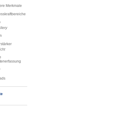
ere Merkmale
skraftbereiche
w
llery
n
stärker
cht
e
tenerfassung
r
ads
te