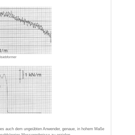
lsiebformer
t es auch dem ungeübten Anwender, genaue, in hohem Maße
 unabhängige Messergebnisse zu erzielen.