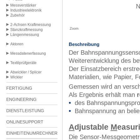
N
Messverstärker
Industrieelektronik
Zubehör
2-Achsen Kraftmessung
Zoom
Stanzkraftmessung
Längenmessung
Beschreibung
Aktoren
Der Bahnspannungssenso
Messdatenerfassung
Weiterentwicklung des b
Textilprüfgeräte
Der Einsatzbereich erstrec
Abwickler / Splicer
Materialien, wie Papier, Fo
Wickler
Gemessen wird an versch
FERTIGUNG
Als Ergebnis erhält man
r
ENGINEERING
•
des Bahnspannungsprofi
•
Bahnspannung an belieb
DIENSTLEISTUNG
ONLINESUPPORT
A
djustable
M
easur
EINHEITENUMRECHNER
Die Sensor-Messgeometrie