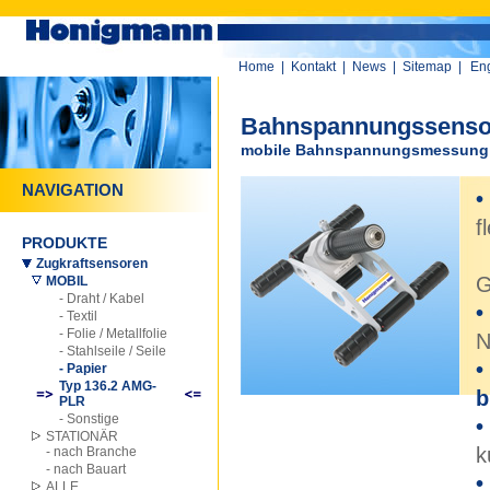
Home
|
Kontakt
|
News
|
Sitemap
|
Eng
Bahnspannungssenso
mobile Bahnspannungsmessung - 
NAVIGATION
•
f
PRODUKTE
a
Zugkraftsensoren
G
MOBIL
- Draht / Kabel
•
- Textil
- Folie / Metallfolie
N
- Stahlseile / Seile
•
- Papier
Typ 136.2 AMG-
b
PLR
- Sonstige
•
STATIONÄR
k
- nach Branche
- nach Bauart
•
ALLE