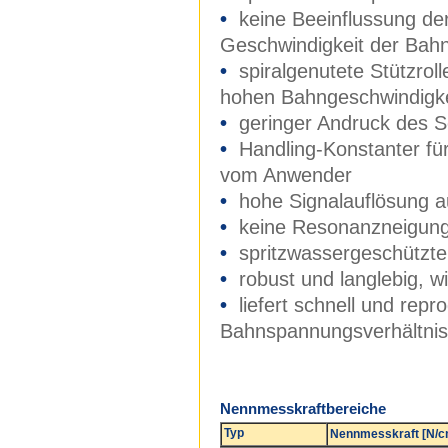
•
keine Beeinflussung de
Geschwindigkeit der Bah
•
spiralgenutete Stützrol
hohen Bahngeschwindigk
•
geringer Andruck des S
•
Handling-Konstanter für
vom Anwender
•
hohe Signalauflösung 
•
keine Resonanzneigung
•
spritzwassergeschützte
•
robust und langlebig, w
•
liefert schnell und rep
Bahnspannungsverhältni
Nennmesskraftbereiche
Typ
Nennmesskraft [N/