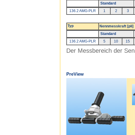
Standard
136.2 AMG-PLR
1
2
3
Typ
Nennmesskraft [pli]
Standard
136.2 AMG-PLR
5
10
15
Der Messbereich der Sens
PreView