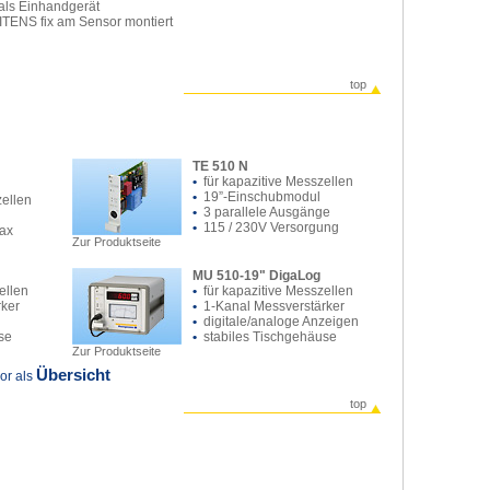
als Einhandgerät
ITENS fix am Sensor montiert
top
TE 510 N
•
für kapazitive Messzellen
•
19”-Einschubmodul
zellen
•
3 parallele Ausgänge
•
115 / 230V Versorgung
Max
Zur Produktseite
MU 510-19" DigaLog
ellen
•
für kapazitive Messzellen
rker
•
1-Kanal Messverstärker
•
digitale/analoge Anzeigen
se
•
stabiles Tischgehäuse
Zur Produktseite
Übersicht
or als
top