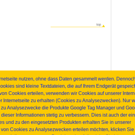
top
top
ternetseite nutzen, ohne dass Daten gesammelt werden. Dennoc
ookies sind kleine Textdateien, die auf Ihrem Endgerät gespei
K653132- Maßzeichnung 136.2
on Cookies erteilen, verwenden wir Cookies auf unserer Interne
usführung
ohne Handling-Konstanter
er Internetseite zu erhalten (Cookies zu Analysezwecken). Nur 
PDF-Datei | 34k
r zu Analysezwecke die Produkte Google Tag Manager und Googl
s dieser Informationen stetig zu verbessern. Dies ist auch der e
s und zu den eingesetzten Produkten erhalten Sie in unserer
n Sie den Adobe® Reader® -
download
top
g von Cookies zu Analysezwecken erteilen möchten, klicken Sie 
drucken