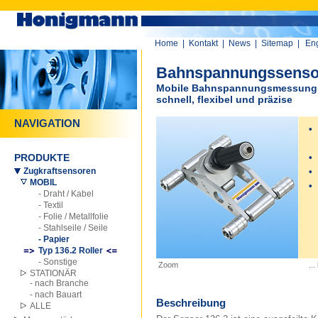
Home
|
Kontakt
|
News
|
Sitemap
|
Eng
Bahnspannungssensor
Mobile Bahnspannungsmessung i
schnell, flexibel und präzise
NAVIGATION
•
B
PRODUKTE
•
Zugkraftsensoren
•
MOBIL
•
- Draht / Kabel
- Textil
- Folie / Metallfolie
- Stahlseile / Seile
- Papier
Typ 136.2 Roller
- Sonstige
Zoom
..
STATIONÄR
- nach Branche
- nach Bauart
Beschreibung
ALLE