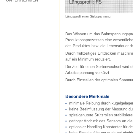
UNTERNEHMEN
Längsprofil einer Siebspannung
Das Wissen um das Bahnspannungsprofi
Produktionsprozessen eine wesentliche
des Produktes bzw. die Lebensdauer d
Durch frühzeitiges Entdecken maschine
auf ein Minimum reduziert.
Die Zeit für einen Sortenwechsel wird d
Arbeitsspannung verkürzt.
Durch Einstellen der optimalen Spannun
Besondere Merkmale
•
minimale Reibung durch kugelgelager
•
keine Beeinflussung der Messung dur
•
spiralgenutete Stützrollen stabilisi
•
geringer Andruck des Sensors an di
•
optionaler Handling-Konstanter für d
•
hohe Signalauflösung auch bei nied