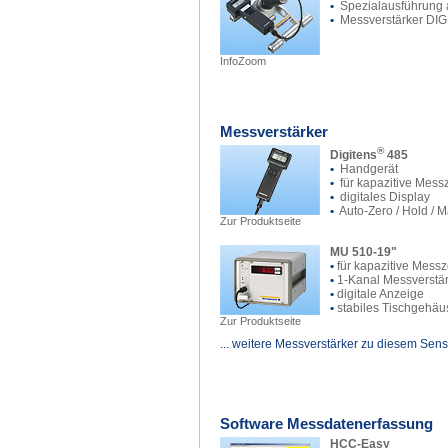
•
Spezialausführung 
•
Messverstärker DIG
InfoZoom
Messverstärker
®
Digitens
485
•
Handgerät
•
für kapazitive Mess
•
digitales Display
•
Auto-Zero / Hold / 
Zur Produktseite
MU 510-19"
•
für kapazitive Messz
•
1-Kanal Messverstä
•
digitale Anzeige
•
stabiles Tischgehäu
Zur Produktseite
... weitere Messverstärker zu diesem Sens
Software Messdatenerfassung
HCC-Easy