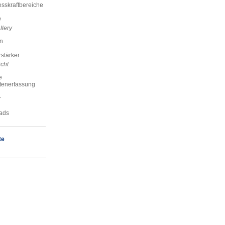
skraftbereiche
w
llery
n
stärker
cht
e
tenerfassung
r
ads
te