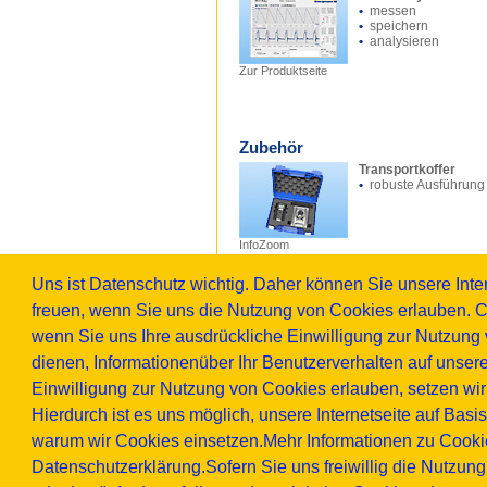
•
messen
•
speichern
•
analysieren
Zur Produktseite
Zubehör
Transportkoffer
•
robuste Ausführung
InfoZoom
Uns ist Datenschutz wichtig. Daher können Sie unsere In
Downloads
freuen, wenn Sie uns die Nutzung von Cookies erlauben. C
K653033 - Maßzeichnung 136.2
wenn Sie uns Ihre ausdrückliche Einwilligung zur Nutzung v
Handling-Konstanter / Einhanda
dienen, Informationenüber Ihr Benutzerverhalten auf unser
PDF-Datei | 49k
K653131- Maßzeichnung 136.2
Einwilligung zur Nutzung von Cookies erlauben, setzen wi
Handling-Konstanter
PDF-Datei | 37k
Hierdurch ist es uns möglich, unsere Internetseite auf Basi
Hinweis:
warum wir Cookies einsetzen.Mehr Informationen zu Cookie
Zur Anzeige von PDF-Dokumenten benötige
Datenschutzerklärung.Sofern Sie uns freiwillig die Nutzun