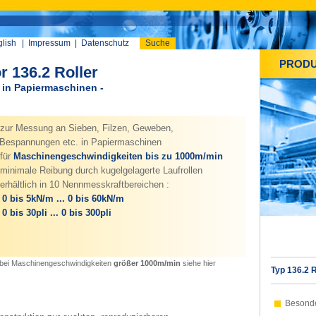
lish
|
Impressum
|
Datenschutz
Suche
PROD
 136.2 Roller
n Papiermaschinen -
zur Messung an Sieben, Filzen, Geweben,
espannungen etc. in Papiermaschinen
für
Maschinengeschwindigkeiten bis zu 1000m/min
minimale Reibung durch kugelgelagerte Laufrollen
erhältlich in 10 Nennmesskraftbereichen :
0 bis 5kN/m ... 0 bis 60kN/m
0 bis 30pli ... 0 bis 300pli
. bei Maschinengeschwindigkeiten
größer 1000m/min
siehe hier
Typ 136.2 R
Besond