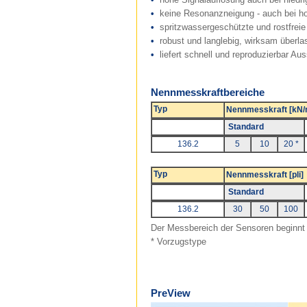
•
keine Resonanzneigung - auch bei h
•
spritzwassergeschützte und rostfrei
•
robust und langlebig, wirksam überla
•
liefert schnell und reproduzierbar 
Nennmesskraftbereiche
Typ
Nennmesskraft [kN
Standard
136.2
5
10
20 *
Typ
Nennmesskraft [pli]
Standard
136.2
30
50
100
Der Messbereich der Sensoren beginnt 
* Vorzugstype
PreView