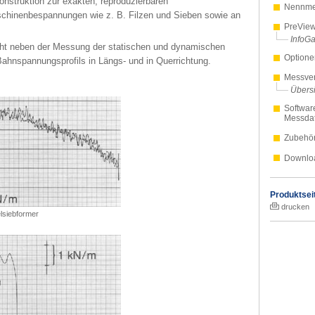
onstruktion zur exakten, reproduzierbaren
Nennmes
inenbespannungen wie z. B. Filzen und Sieben sowie an
PreVie
InfoGa
cht neben der Messung der statischen und dynamischen
Optione
nspannungsprofils in Längs- und in Querrichtung.
Messver
Übersi
Softwar
Messda
Zubehö
Downlo
Produktsei
drucken
lsiebformer