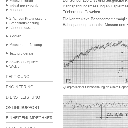
Der Sensor 136.2 ist eine ausgefeilte K
Messverstärker
Industrieelektronik
Bahnspannungsmessung an Papiermasch
Zubehör
Tüchern und Geweben.
2-Achsen Kraftmessung
Die konstruktive Besonderheit ermögli
Stanzkraftmessung
Bahnspannung auch das Messen des Bah
Längenmessung
Aktoren
Messdatenerfassung
Textilprüfgeräte
Abwickler / Splicer
Wickler
FERTIGUNG
ENGINEERING
Querprofil einer Siebspannung an einem Doppe
DIENSTLEISTUNG
ONLINESUPPORT
EINHEITENUMRECHNER