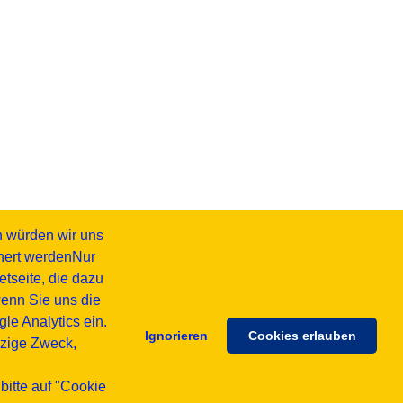
h würden wir uns
chert werdenNur
tseite, die dazu
wenn Sie uns die
e Analytics ein.
Ignorieren
Cookies erlauben
inzige Zweck,
bitte auf "Cookie