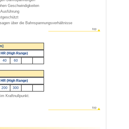
ohen Geschwindigkeiten
e Ausführung
stgeschützt
Aussagen über die Bahnspannungsverhältnisse
top
/m]
HR (High Range)
40
60
HR (High Range)
200
300
im Kraftnullpunkt.
top