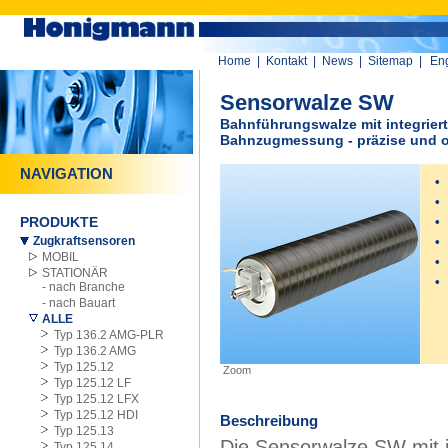
Home
|
Kontakt
|
News
|
Sitemap
|
Eng
Sensorwalze SW
Bahnführungswalze mit integrier
Bahnzugmessung - präzise und o
NAVIGATION
•
•
PRODUKTE
•
Zugkraftsensoren
•
MOBIL
•
STATIONÄR
•
- nach Branche
0
- nach Bauart
ALLE
Typ 136.2 AMG-PLR
Typ 136.2 AMG
Typ 125.12
Zoom
Typ 125.12 LF
Typ 125.12 LFX
Typ 125.12 HDI
Beschreibung
Typ 125.13
Die Sensorwalze SW mit i
Typ 125.14