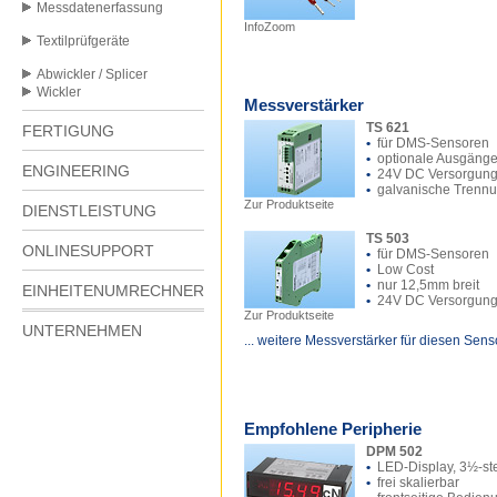
Messdatenerfassung
InfoZoom
Textilprüfgeräte
Abwickler / Splicer
Wickler
Messverstärker
TS 621
FERTIGUNG
•
für DMS-Sensoren
•
optionale Ausgäng
ENGINEERING
•
24V DC Versorgun
•
galvanische Trenn
Zur Produktseite
DIENSTLEISTUNG
TS 503
ONLINESUPPORT
•
für DMS-Sensoren
•
Low Cost
•
nur 12,5mm breit
EINHEITENUMRECHNER
•
24V DC Versorgun
Zur Produktseite
UNTERNEHMEN
... weitere Messverstärker für diesen Sens
Empfohlene Peripherie
DPM 502
•
LED-Display, 3½-ste
•
frei skalierbar