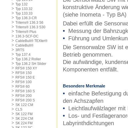
Typ 132
konstruktive Änderung w
Typ 133.32
Typ 133.33
(siehe Inometa - Typ BA)
Typ 136.3-CR
Dabei erfüllt die Sensorwa
Tritens® 136.3 S6
Tritens® 136.3 S30
•
Messung der Bahnzugk
Tritens® Plus
136.3-SCF-DC
•
Führung und Umlenkun
CableBull® TEXter®
CableBull®
Die Sensorwalze SW ist ei
3RTS
Betrieb genommen.
Typ 137.4
Typ 136.2 Roller
Die aufwändige, kundense
Typ 136.2 SH Slider
RFS® 150 XY
Komponenten entfällt.
RFS® 150
RFS® 150 E
RFS® 100
Besondere Merkmale
RFS® 60
RFS® 160 S
•
einfache Befestigung d
RFS® 200
den Achszapfen
RFS® 200 S
SK 122 CM
•
Leichtlaufwälzlager mi
CLS
SK 122 FM
•
Los- und Festlagerano
SK 224 CM
Labyrinthdichtungen
SK 224 FM
SK 122 SC