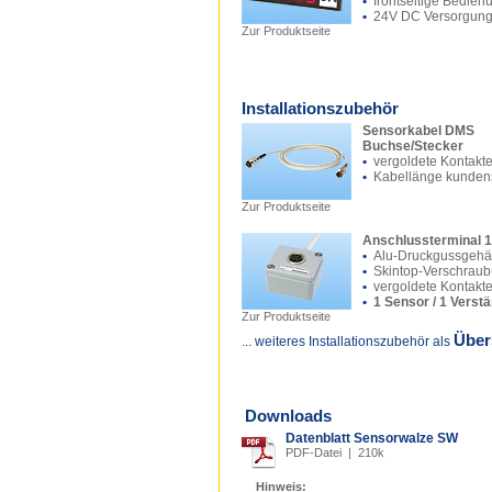
•
frontseitige Bedien
•
24V DC Versorgun
Zur Produktseite
Installationszubehör
Sensorkabel DMS
Buchse/Stecker
•
vergoldete Kontakt
•
Kabellänge kundens
Zur Produktseite
Anschlussterminal 1
•
Alu-Druckgussgeh
•
Skintop-Verschrau
•
vergoldete Kontakt
•
1 Sensor / 1 Verst
Zur Produktseite
Über
... weiteres Installationszubehör als
Downloads
Datenblatt Sensorwalze SW
PDF-Datei | 210k
Hinweis: