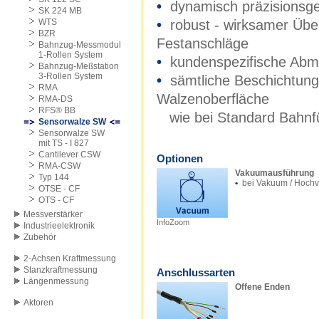
•
dynamisch präzisionsg
SK 224 MB
WTS
•
robust - wirksamer Übe
BZR
Festanschläge
Bahnzug-Messmodul
1-Rollen System
•
kundenspezifische Ab
Bahnzug-Meßstation
3-Rollen System
•
sämtliche Beschichtung
RMA
Walzenoberfläche
RMA-DS
RFS® BB
wie bei Standard Bahnf
Sensorwalze SW
Sensorwalze SW
mit TS - I 827
Cantilever CSW
Optionen
RMA-CSW
Vakuumausführung
Typ 144
•
bei Vakuum / Hoch
OTSE - CF
OTS - CF
Messverstärker
InfoZoom
Industrieelektronik
Zubehör
2-Achsen Kraftmessung
Stanzkraftmessung
Anschlussarten
Längenmessung
Offene Enden
Aktoren