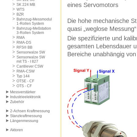
eines Servomotors
SK 224 MB
WTS
BZR
Bahnzug-Messmodul
Die hohe mechanische Stei
1-Rollen System
quasi „weglose Messung“
Bahnzug-Meßstation
3-Rollen System
Die spezifizierte und kali
RMA
RMA-DS
gesamten Lebensdauer unv
RFS® BB
Sensorwalze SW
Bereiche unabhängig von d
Sensorwalze SW
mit TS - I 827
Cantilever CSW
RMA-CSW
Typ 144
OTSE - CF
OTS - CF
Messverstärker
Industrieelektronik
Zubehör
2-Achsen Kraftmessung
Stanzkraftmessung
Längenmessung
Aktoren