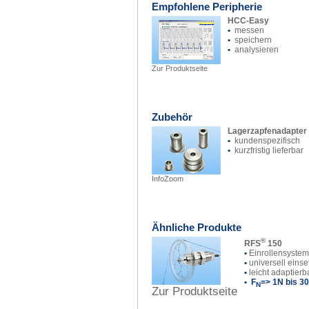
Empfohlene Peripherie
HCC-Easy
•
messen
•
speichern
•
analysieren
Zur Produktseite
Zubehör
Lagerzapfenadapter
•
kundenspezifisch
•
kurzfristig lieferbar
InfoZoom
Ähnliche Produkte
®
RFS
150
•
Einrollensystem
•
universell einse
•
leicht adaptierb
• F
=> 1N bis 3
N
Zur Produktseite