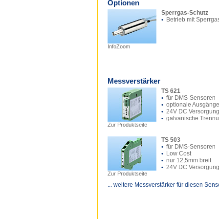
Optionen
Sperrgas-Schutz
•
Betrieb mit Sperrga
InfoZoom
Messverstärker
TS 621
•
für DMS-Sensoren
•
optionale Ausgäng
•
24V DC Versorgun
•
galvanische Trenn
Zur Produktseite
TS 503
•
für DMS-Sensoren
•
Low Cost
•
nur 12,5mm breit
•
24V DC Versorgun
Zur Produktseite
... weitere Messverstärker für diesen Sens