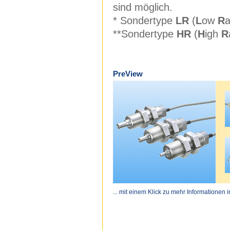
sind möglich.
* Sondertype
LR
(
L
ow
R
**Sondertype
HR
(
H
igh
R
PreView
... mit einem Klick zu mehr Informationen 