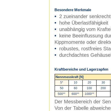
Besondere Merkmale
•
2 zueinander senkrech
•
hohe Überlastfähigkeit
•
unabhängig vom Kraftei
•
keine Beeinflussung dur
Kippmomente oder direkte
•
robustes, rostfreies St
•
durchdachtes Gehäusek
Kraftbereiche und Lagerzapfen
Nennmesskraft [N]
5*
10
20
30
50
60
100
200
500**
600**
1000**
Der Messbereich der Sens
Von der Tabelle abweich