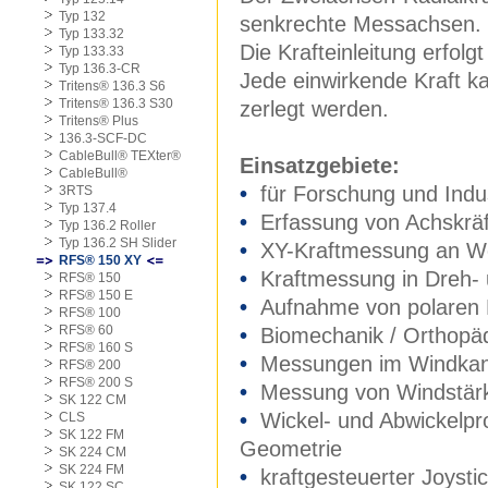
Typ 132
senkrechte Messachsen.
Typ 133.32
Die Krafteinleitung erfolg
Typ 133.33
Typ 136.3-CR
Jede einwirkende Kraft k
Tritens® 136.3 S6
Tritens® 136.3 S30
zerlegt werden.
Tritens® Plus
136.3-SCF-DC
CableBull® TEXter®
Einsatzgebiete:
CableBull®
•
für Forschung und Indus
3RTS
Typ 137.4
•
Erfassung von Achskräf
Typ 136.2 Roller
Typ 136.2 SH Slider
•
XY-Kraftmessung an We
RFS® 150 XY
•
Kraftmessung in Dreh- 
RFS® 150
RFS® 150 E
•
Aufnahme von polaren 
RFS® 100
RFS® 60
•
Biomechanik / Orthopä
RFS® 160 S
•
Messungen im Windkana
RFS® 200
RFS® 200 S
•
Messung von Windstärk
SK 122 CM
•
Wickel- und Abwickelpro
CLS
SK 122 FM
Geometrie
SK 224 CM
SK 224 FM
•
kraftgesteuerter Joystic
SK 122 SC