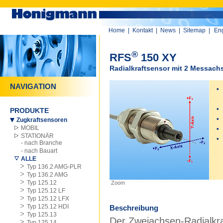
Home
|
Kontakt
|
News
|
Sitemap
|
Eng
®
RFS
150 XY
Radialkraftsensor mit 2 Messach
NAVIGATION
•
z
•
PRODUKTE
•
Zugkraftsensoren
MOBIL
•
STATIONÄR
•
- nach Branche
- nach Bauart
0
ALLE
Typ 136.2 AMG-PLR
0
Typ 136.2 AMG
Typ 125.12
Zoom
Typ 125.12 LF
Typ 125.12 LFX
Typ 125.12 HDI
Beschreibung
Typ 125.13
Der Zweiachsen-Radialkra
Typ 125.14