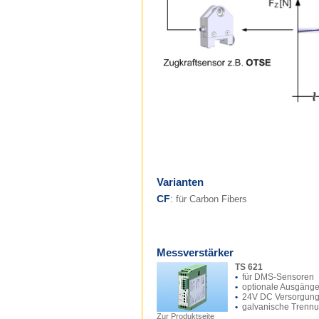
Varianten
CF
: für Carbon Fibers
Messverstärker
TS 621
•
für DMS-Sensoren
•
optionale Ausgäng
•
24V DC Versorgun
•
galvanische Trenn
Zur Produktseite