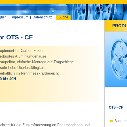
lish
|
Impressum
|
Datenschutz
Suche
PROD
or OTS - CF
optimiert für Carbon Fibers
robustes Aluminiumgehäuse
tapelbar, einfache Montage auf Tragschiene
ehr hohe Überlastfähigkeit
erhältlich im Nennmesskraftbereich:
 bis 40N
OTS - CF
Besond
zipiert für die Zugkraftmessung an Faserbändchen und