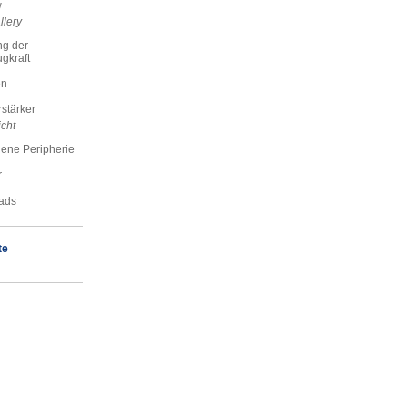
w
llery
g der
gkraft
en
stärker
cht
ene Peripherie
r
ads
te