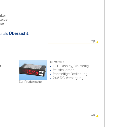
rker
zeigen
use
Übersicht
or als
.
top
r
DPM 502
r
•
LED-Display, 3½-stellig
•
frei skalierbar
•
frontseitige Bedienung
•
24V DC Versorgung
Zur Produktseite
top