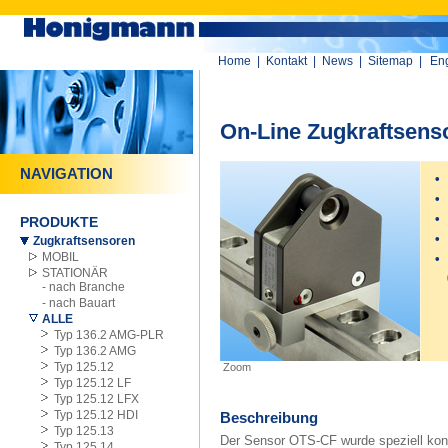
Home
|
Kontakt
|
News
|
Sitemap
|
Eng
On-Line Zugkraftsens
NAVIGATION
•
•
•
s
PRODUKTE
•
s
Zugkraftsensoren
MOBIL
•
STATIONÄR
0
- nach Branche
- nach Bauart
ALLE
Typ 136.2 AMG-PLR
Typ 136.2 AMG
Typ 125.12
Zoom
Typ 125.12 LF
Typ 125.12 LFX
Typ 125.12 HDI
Beschreibung
Typ 125.13
Der Sensor OTS-CF wurde speziell kon
Typ 125.14