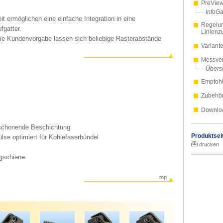
PreVie
InfoGa
 ermöglichen eine einfache Integration in eine
Regelun
fgatter.
Linienzu
ie Kundenvorgabe lassen sich beliebige Rasterabstände
Variant
Messver
Übersi
Empfohl
Zubehö
Downlo
lschonende Beschichtung
Produktsei
se optimiert für Kohlefaserbündel
drucken
gschiene
top