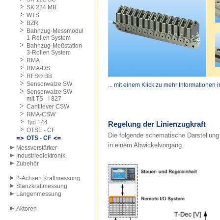
SK 224 MB
WTS
BZR
Bahnzug-Messmodul
1-Rollen System
Bahnzug-Meßstation
3-Rollen System
RMA
RMA-DS
RFS® BB
Sensorwalze SW
... mit einem Klick zu mehr Informationen 
Sensorwalze SW
mit TS - I 827
Cantilever CSW
RMA-CSW
Typ 144
Regelung der Linienzugkraft
OTSE - CF
Die folgende schematische Darstellung 
OTS - CF
in einem Abwickelvorgang.
Messverstärker
Industrieelektronik
Zubehör
2-Achsen Kraftmessung
Stanzkraftmessung
Längenmessung
Aktoren