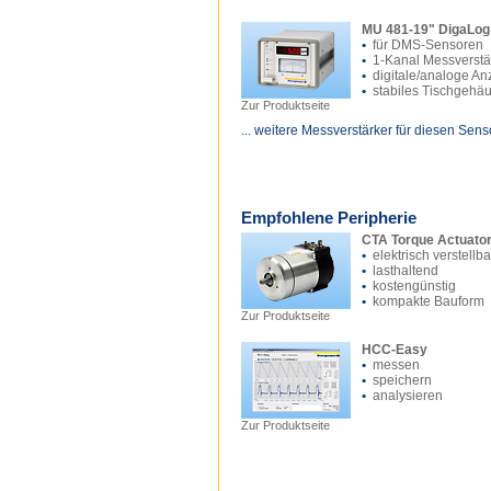
MU 481-19" DigaLog
•
für DMS-Sensoren
•
1-Kanal Messverstä
•
digitale/analoge An
•
stabiles Tischgehä
Zur Produktseite
... weitere Messverstärker für diesen Sens
Empfohlene Peripherie
CTA Torque Actuato
•
elektrisch verstellba
•
lasthaltend
•
kostengünstig
•
kompakte Bauform
Zur Produktseite
HCC-Easy
•
messen
•
speichern
•
analysieren
Zur Produktseite