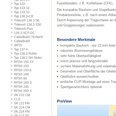
Faserbündeln, z.B. Kohlefaser (CFK).
Typ 132
Typ 133.32
Die kompakte Bauform und Stapelbarkeit
Typ 133.33
Produktionslinie, z.B. nach einem Ablau
Typ 136.3-CR
Durch Anpassung der Tragschiene an d
Tritens® 136.3 S6
Tritens® 136.3 S30
und Gruppierungen realisisieren.
Tritens® Plus
136.3-SCF-DC
CableBull® TEXter®
Besondere Merkmale
CableBull®
3RTS
•
kompakte Bauform - nur 22 mm breit
Typ 137.4
•
robustes Aluminiumgehäuse
Typ 136.2 Roller
•
sehr hohe Überlastfähigkeit
Typ 136.2 SH Slider
•
misst präzise und langzeitstabil
RFS® 150 XY
RFS® 150
•
sichere Materialführung und materia
RFS® 150 E
•
Geometrie und Oberfläche der Gleithül
RFS® 100
•
Gleithülse auswechselbar
RFS® 60
•
einfache CLIP-Montage auf einer Tra
RFS® 160 S
RFS® 200
•
Sperrgasanschluss optional
RFS® 200 S
SK 122 CM
CLS
PreView
SK 122 FM
SK 224 CM
SK 224 FM
SK 122 SC