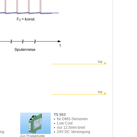
top
top
TS 503
•
für DMS-Sensoren
e
•
Low Cost
g
•
nur 12,5mm breit
ung
•
24V DC Versorgung
Zur Produktseite