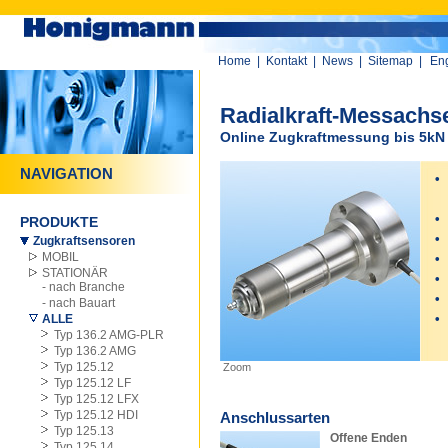
Home
|
Kontakt
|
News
|
Sitemap
|
Eng
Radialkraft-Messachs
Online Zugkraftmessung bis 5kN 
NAVIGATION
•
n
•
PRODUKTE
•
Zugkraftsensoren
MOBIL
•
STATIONÄR
•
- nach Branche
•
- nach Bauart
•
ALLE
Typ 136.2 AMG-PLR
Typ 136.2 AMG
Typ 125.12
Zoom
Typ 125.12 LF
Typ 125.12 LFX
Typ 125.12 HDI
Anschlussarten
Typ 125.13
Offene Enden
Typ 125.14