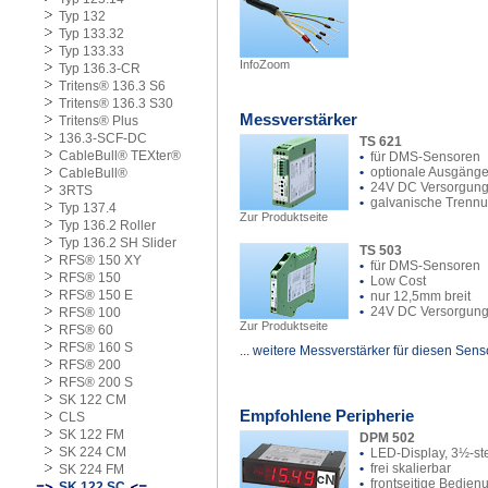
Typ 132
Typ 133.32
Typ 133.33
InfoZoom
Typ 136.3-CR
Tritens® 136.3 S6
Tritens® 136.3 S30
Messverstärker
Tritens® Plus
136.3-SCF-DC
TS 621
CableBull® TEXter®
•
für DMS-Sensoren
•
optionale Ausgäng
CableBull®
•
24V DC Versorgun
3RTS
•
galvanische Trenn
Typ 137.4
Zur Produktseite
Typ 136.2 Roller
Typ 136.2 SH Slider
TS 503
RFS® 150 XY
•
für DMS-Sensoren
RFS® 150
•
Low Cost
RFS® 150 E
•
nur 12,5mm breit
•
24V DC Versorgun
RFS® 100
Zur Produktseite
RFS® 60
RFS® 160 S
... weitere Messverstärker für diesen Sens
RFS® 200
RFS® 200 S
SK 122 CM
Empfohlene Peripherie
CLS
SK 122 FM
DPM 502
SK 224 CM
•
LED-Display, 3½-ste
•
frei skalierbar
SK 224 FM
•
frontseitige Bedien
SK 122 SC