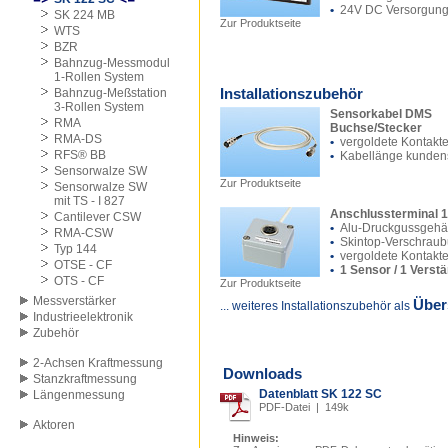
•
24V DC Versorgun
SK 224 MB
Zur Produktseite
WTS
BZR
Bahnzug-Messmodul
1-Rollen System
Installationszubehör
Bahnzug-Meßstation
3-Rollen System
Sensorkabel DMS
RMA
Buchse/Stecker
RMA-DS
•
vergoldete Kontakt
RFS® BB
•
Kabellänge kundens
Sensorwalze SW
Zur Produktseite
Sensorwalze SW
mit TS - I 827
Anschlussterminal 1
Cantilever CSW
•
Alu-Druckgussgeh
RMA-CSW
•
Skintop-Verschrau
Typ 144
•
vergoldete Kontakt
OTSE - CF
•
1 Sensor / 1 Verst
OTS - CF
Zur Produktseite
Messverstärker
Über
... weiteres Installationszubehör als
Industrieelektronik
Zubehör
2-Achsen Kraftmessung
Downloads
Stanzkraftmessung
Datenblatt SK 122 SC
Längenmessung
PDF-Datei | 149k
Aktoren
Hinweis: