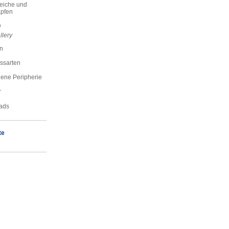
reiche und
pfen
w
llery
n
ssarten
ene Peripherie
r
ads
te