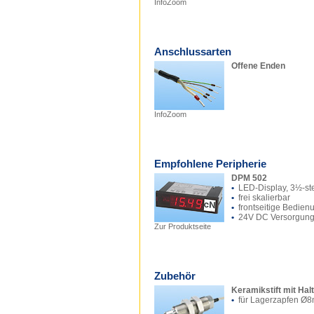
InfoZoom
Anschlussarten
Offene Enden
InfoZoom
Empfohlene Peripherie
DPM 502
•
LED-Display, 3½-ste
•
frei skalierbar
•
frontseitige Bedien
•
24V DC Versorgun
Zur Produktseite
Zubehör
Keramikstift mit Hal
•
für Lagerzapfen Ø