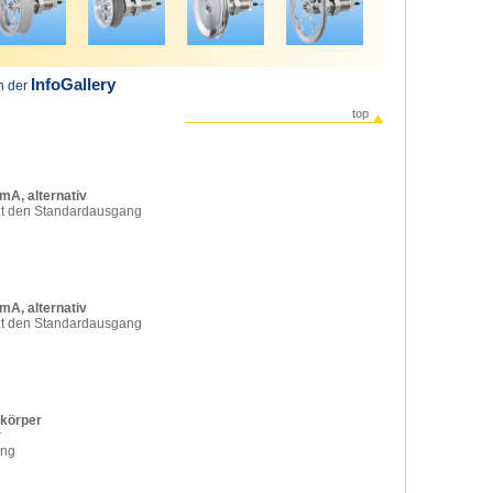
InfoGallery
in der
top
mA, alternativ
zt den Standardausgang
mA, alternativ
zt den Standardausgang
rkörper
r
ung