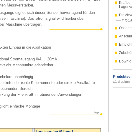
Kraftbe
uten Messverstärker.
Lagerza
sgangs eignet sich dieser Sensor hervorragend für den
PreVie
erseilmaschine). Das Stromsignal wird hierbei über
InfoGa
 der Maschine übertragen.
Optione
Anschlu
Empfohl
kten Einbau in die Applikation
Zubehö
tional Stromausgang 0/4...+20mA
Downlo
rekt als Messpunkte adaptierbar
 hebelarmunabhängig
Produktsei
drucken
auftretende axiale Kippmomente oder direkte Axialkräfte
rotierenden Bereich
irkung der Fliehkraft in rotierenden Anwendungen
licht einfache Montage
top
Lagerzapfen Ø [mm]