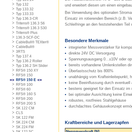
Typ 132
und erweitert diesen um einen eingeba
Typ 133.32
Bei Verwendung des optionalen Stromau
Typ 133.33
Einsatz im rotierenden Bereich (z.B. V
Typ 136.3-CR
Tritens® 136.3 S6
Schleifringe an den feststehenden Teil
Tritens® 136.3 S30
Tritens® Plus
136.3-SCF-DC
Besondere Merkmale
CableBull® TEXter®
CableBull®
•
integrierter Messverstärker für kompa
3RTS
•
direkte 24V DC Versorgung
Typ 137.4
•
Spannungsausgang 0...±10V oder op
Typ 136.2 Roller
•
bereits vorhandene Umlenkstellen di
Typ 136.2 SH Slider
RFS® 150 XY
•
Überlastsschutz bis 800%
RFS® 150
•
unabhängig vom Krafteinleitepunkt,
RFS® 150 E
•
keine Beeinflussung durch eventuell 
RFS® 100
•
bestens geeignet für den Einsatz im 
RFS® 60
RFS® 160 S
•
bei optimaler Ausrichtung keine Einw
RFS® 200
•
robustes, rostfreies Stahlgehäuse
RFS® 200 S
•
durchdachtes Gehäusekonzept ermög
SK 122 CM
CLS
SK 122 FM
Kraftbereiche und Lagerzapfen
SK 224 CM
SK 224 FM
Nennmesskraft [N]
SK 122 SC