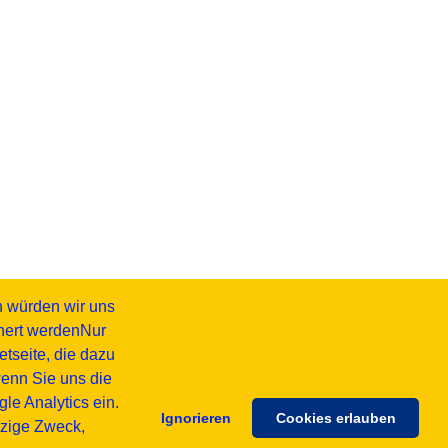
h würden wir uns
chert werdenNur
tseite, die dazu
wenn Sie uns die
e Analytics ein.
Ignorieren
Cookies erlauben
inzige Zweck,