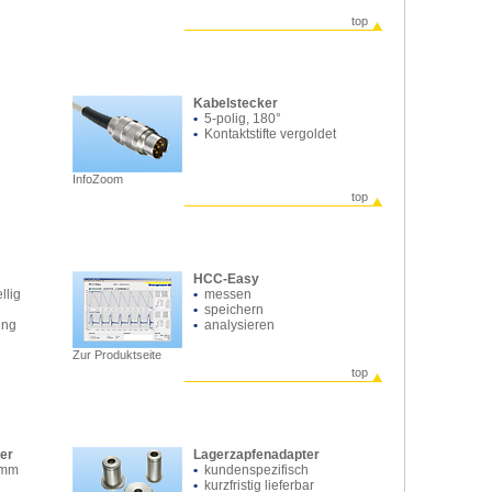
top
Kabelstecker
•
5-polig, 180°
•
Kontaktstifte vergoldet
InfoZoom
top
HCC-Easy
llig
•
messen
•
speichern
ung
•
analysieren
g
Zur Produktseite
top
ter
Lagerzapfenadapter
8mm
•
kundenspezifisch
•
kurzfristig lieferbar