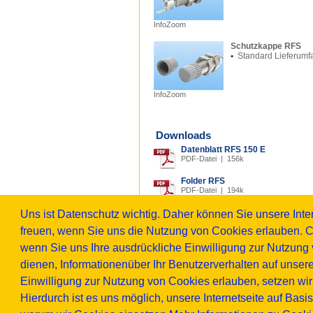
InfoZoom
Schutzkappe RFS
•
Standard Lieferumf
InfoZoom
Downloads
Datenblatt RFS 150 E
PDF-Datei | 156k
Folder RFS
PDF-Datei | 194k
64_255_230
Uns ist Datenschutz wichtig. Daher können Sie unsere In
Maßzeichnung Klemmflansch Z
freuen, wenn Sie uns die Nutzung von Cookies erlauben. C
PDF-Datei | 102k
3D-Modell RFS150-E Lagerzapf
wenn Sie uns Ihre ausdrückliche Einwilligung zur Nutzung v
STEP-Datei | 382k
dienen, Informationenüber Ihr Benutzerverhalten auf unser
3D-Modell RFS150-E Lagerzapf
Einwilligung zur Nutzung von Cookies erlauben, setzen wi
STEP-Datei | 1203k
Hierdurch ist es uns möglich, unsere Internetseite auf Basi
Hinweis: