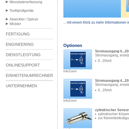
Messdatenerfassung
Textilprüfgeräte
Abwickler / Splicer
... mit einem Klick zu mehr Informationen 
Wickler
FERTIGUNG
ENGINEERING
Optionen
Stromausgang 0...20
DIENSTLEISTUNG
Stromausgang, erset
•
0...20mA
ONLINESUPPORT
InfoZoom
EINHEITENUMRECHNER
Stromausgang 4...20
Stromausgang, erset
UNTERNEHMEN
•
4...20mA
InfoZoom
zylindrischer Senso
•
zylindrischer Körpe
•
zur Klemmbefestig