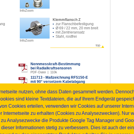
InfoZoom
Klemmflansch Z
ang
•
zur Flanschbefestigung
•
Ø 69 / 22 mm, 20 mm breit
•
mit Zentrieransatz
•
Stahl, rostfrei
InfoZoom
top
Nennmesskraft-Bestimmung
bei Radialkraftsensoren
PDF-Datei | 110k
111713 - Maßzeichnung RFS150-E
mit 90° versetzem Kabelabgang
PDF-Datei | 268k
3D-Modell RFS150-E Lagerzapfen 5mm
ternetseite nutzen, ohne dass Daten gesammelt werden. Dennoc
STEP-Datei | 372k
ookies sind kleine Textdateien, die auf Ihrem Endgerät gespei
en 8mm
3D-Modell RFS150-E Lagerzapfen 10mm
on Cookies erteilen, verwenden wir Cookies auf unserer Interne
STEP-Datei | 495k
er Internetseite zu erhalten (Cookies zu Analysezwecken). Nur 
en 12mm
64_255_230 - Klemmflansch Z
r zu Analysezwecke die Produkte Google Tag Manager und Googl
STEP-Datei | 186k
s dieser Informationen stetig zu verbessern. Dies ist auch der e