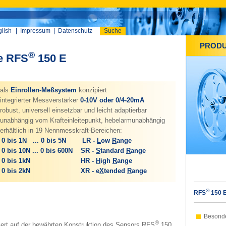
lish
|
Impressum
|
Datenschutz
Suche
PROD
®
e RFS
150 E
als
Einrollen-Meßsystem
konzipiert
integrierter Messverstärker
0-10V oder 0/4-20mA
robust, universell einsetzbar und leicht adaptierbar
unabhängig vom Krafteinleitepunkt, hebelarmunabhängig
erhältlich in 19 Nennmesskraft-Bereichen:
 bis 1N ... 0 bis 5N LR -
L
ow
R
ange
 bis 10N ... 0 bis 600N SR -
S
tandard
R
ange
0 bis 1kN HR -
H
igh
R
ange
0 bis 2kN XR - e
X
tended
R
ange
®
RFS
150 
Besond
®
ert auf der bewährten Konstruktion des Sensors RFS
150