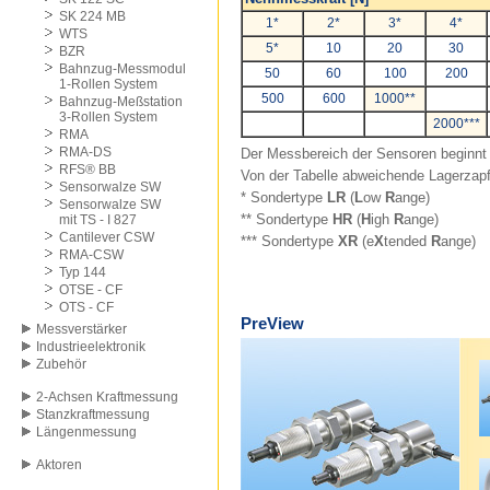
SK 224 MB
1*
2*
3*
4*
WTS
5*
10
20
30
BZR
Bahnzug-Messmodul
50
60
100
200
1-Rollen System
500
600
1000**
Bahnzug-Meßstation
3-Rollen System
2000***
RMA
RMA-DS
Der Messbereich der Sensoren beginnt 
RFS® BB
Von der Tabelle abweichende Lagerzap
Sensorwalze SW
* Sondertype
LR
(
L
ow
R
ange)
Sensorwalze SW
** Sondertype
HR
(
H
igh
R
ange)
mit TS - I 827
Cantilever CSW
*** Sondertype
XR
(e
X
tended
R
ange)
RMA-CSW
Typ 144
OTSE - CF
OTS - CF
PreView
Messverstärker
Industrieelektronik
Zubehör
2-Achsen Kraftmessung
Stanzkraftmessung
Längenmessung
Aktoren