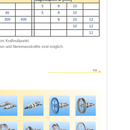
5
8
10
40
5
8
10
300
400
8
10
12
10
12
12
im Kraftnullpunkt.
fen und Nennmesskräfte sind möglich.
top