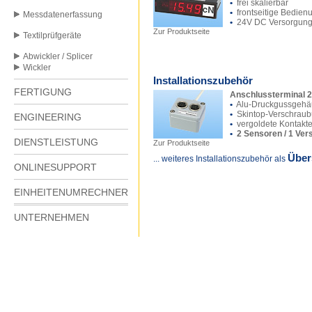
•
frei skalierbar
•
frontseitige Bedien
Messdatenerfassung
•
24V DC Versorgun
Zur Produktseite
Textilprüfgeräte
Abwickler / Splicer
Wickler
Installationszubehör
FERTIGUNG
Anschlussterminal 2
•
Alu-Druckgussgehä
•
Skintop-Verschrau
ENGINEERING
•
vergoldete Kontakt
•
2 Sensoren / 1 Ver
DIENSTLEISTUNG
Zur Produktseite
Über
... weiteres Installationszubehör als
ONLINESUPPORT
EINHEITENUMRECHNER
UNTERNEHMEN