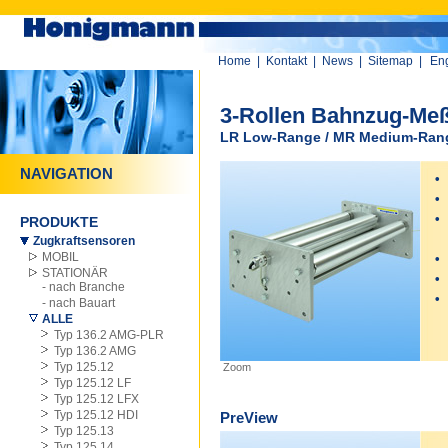
Home
|
Kontakt
|
News
|
Sitemap
|
Eng
3-Rollen Bahnzug-Meß
LR Low-Range / MR Medium-Rang
NAVIGATION
•
W
•
W
•
L
PRODUKTE
in
Zugkraftsensoren
MOBIL
•
L
STATIONÄR
•
b
- nach Branche
•
e
- nach Bauart
0
ALLE
Typ 136.2 AMG-PLR
Typ 136.2 AMG
Typ 125.12
Zoom
Typ 125.12 LF
Typ 125.12 LFX
Typ 125.12 HDI
PreView
Typ 125.13
Typ 125.14