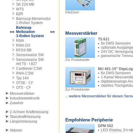
SK 224 MB
WTS
InfoZoom
BZR
Bahnzug-Messmodul
1-Rollen System
Bahnzug-
Meßstation
Messverstärker
3-Rollen System
TS 621
RMA
•
für DMS-Sensoren
RMA-DS
•
optionale Ausgäng
RFS® BB
•
24V DC Versorgun
Sensorwalze SW
•
galvanische Trenn
Sensorwalze SW
Zur Produktseite
mit TS - I 827
Cantilever CSW
MU 481-19" DigaLog
•
für DMS-Sensoren
RMA-CSW
•
1-Kanal Messverstä
Typ 144
•
digitale/analoge An
OTSE - CF
•
stabiles Tischgehä
OTS - CF
Zur Produktseite
Messverstärker
... weitere Messverstärker für diesen Sens
Industrieelektronik
Zubehör
2-Achsen Kraftmessung
Stanzkraftmessung
Empfohlene Peripherie
Längenmessung
DPM 502
•
LED-Display, 3½-ste
Aktoren