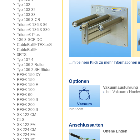
Typ 132
Typ 133.32
Typ 133.33
Typ 136.3-CR
Tritens® 136.3 S6
Tritens® 136.3 S30
Tritens® Plus
136.3-SCF-DC
CableBull® TEXter®
CableBull®
3RTS
Typ 137.4
... mit einem Klick zu mehr Informationen 
Typ 136.2 Roller
Typ 136.2 SH Slider
RFS® 150 XY
RFS® 150
Optionen
RFS® 150 E
Vakuumausführung
RFS® 100
•
bei Vakuum / Hoch
RFS® 60
RFS® 160 S
RFS® 200
InfoZoom
RFS® 200 S
SK 122 CM
CLS
Anschlussarten
SK 122 FM
SK 224 CM
Offene Enden
SK 224 FM
SK 122 SC